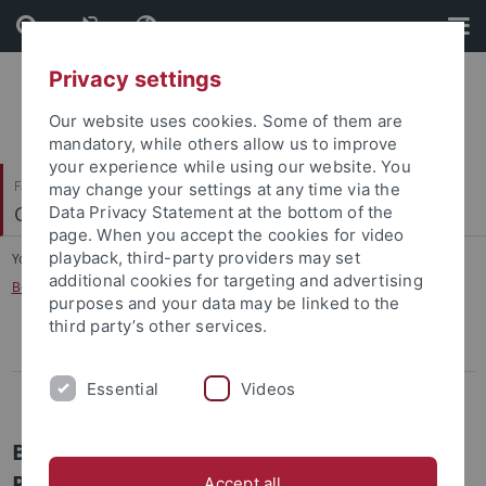
Skip
Skip
to
to
content
footer
Privacy settings
Our website uses cookies. Some of them are
mandatory, while others allow us to improve
your experience while using our website. You
Faculty of Science
may change your settings at any time via the
Clinical Psychology and Psychotherapy
Data Privacy Statement at the bottom of the
page. When you accept the cookies for video
playback, third-party providers may set
You are here:
Home
...
additional cookies for targeting and advertising
Behandlungsangebot für Kinder, Jugendliche und deren Eltern
purposes and your data may be linked to the
third party’s other services.
Behandlungsangebot für Erwachsene
Essential
Videos
Behandlungsangebot für Kinder, Jugendliche und deren Eltern
Behandlungsangebot der
Psychotherapeutischen
Accept all