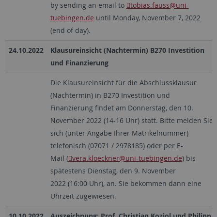
by sending an email to
tobias.fauss
@uni-
tuebingen.de
until Monday, November 7, 2022
(end of day).
24.10.2022
Klausureinsicht (Nachtermin) B270 Investition
und Finanzierung
Die Klausureinsicht für die Abschlussklausur
(Nachtermin) in B270 Investition und
Finanzierung findet am Donnerstag, den 10.
November 2022 (14-16 Uhr) statt. Bitte melden Sie
sich (unter Angabe Ihrer Matrikelnummer)
telefonisch (07071 / 2978185) oder per E-
Mail (
vera.kloeckner
@uni-tuebingen.de
) bis
spätestens Dienstag, den 9. November
2022 (16:00 Uhr), an. Sie bekommen dann eine
Uhrzeit zugewiesen.
10.10.2022
Auszeichnung: Prof. Christian Koziol und Philipp