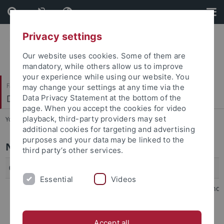
Skip
Skip
to
to
content
footer
Privacy settings
Our website uses cookies. Some of them are
mandatory, while others allow us to improve
your experience while using our website. You
Faculty of Economics and Social Sciences
may change your settings at any time via the
Department of Finance
Data Privacy Statement at the bottom of the
page. When you accept the cookies for video
playback, third-party providers may set
You are here:
Home
...
News
additional cookies for targeting and advertising
purposes and your data may be linked to the
News
third party’s other services.
02.03.2026
Klausureinsicht Kapitalmarktprodukte
Essential
Videos
Die Klausureinsicht für die Abschlussklausur und
Abholung des Cheat Sheets von
Kapitalmarktprodukte findet am Montag, den
Accept all