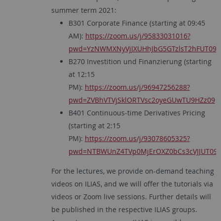
summer term 2021:
B301 Corporate Finance (starting at 09:45
AM):
https://zoom.us/j/95833031016?
pwd=YzNWMXNyVjJXUHhJbG5GTzlsT2hFUT09
B270 Investition und Finanzierung (starting
at 12:15
PM):
https://zoom.us/j/96947256288?
pwd=ZVBhVTVjSklORTVsc2oyeGUwTU9HZz09
B401 Continuous-time Derivatives Pricing
(starting at 2:15
PM):
https://zoom.us/j/93078605325?
pwd=NTBWUnZ4TVp0MjErOXZ0bCs3cVJJUT09
For the lectures, we provide on-demand teaching
videos on ILIAS, and we will offer the tutorials via
videos or Zoom live sessions. Further details will
be published in the respective ILIAS groups.