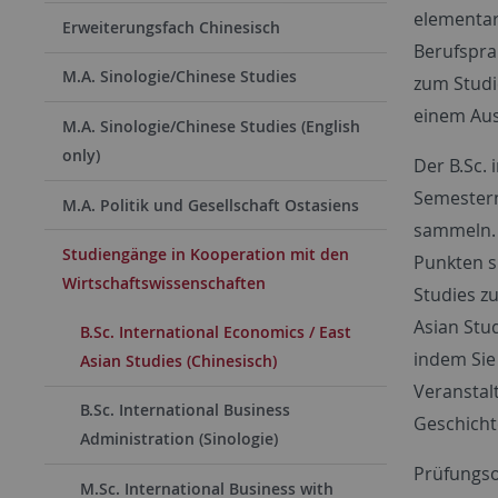
elementar
Erweiterungsfach Chinesisch
Berufspra
M.A. Sinologie/Chinese Studies
zum Studi
einem Aus
M.A. Sinologie/Chinese Studies (English
only)
Der B.Sc. 
Semestern
M.A. Politik und Gesellschaft Ostasiens
sammeln. 
Studiengänge in Kooperation mit den
Punkten s
Wirtschaftswissenschaften
Studies z
Asian Stu
B.Sc. International Economics / East
indem Sie
Asian Studies (Chinesisch)
Veranstal
B.Sc. International Business
Geschicht
Administration (Sinologie)
Prüfungso
M.Sc. International Business with