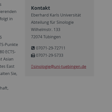
s
Kontakt
dierenden
Eberhard Karls Universität
olgt in
Abteilung für Sinologie
Wilhelmstr. 133
72074 Tübingen
6
TS-Punkte
07071-29-72711
80 ECTS-
07071-29-5733
t Asian
tes East
sinologie
@uni-tuebingen.de
alten Sie,
haft,