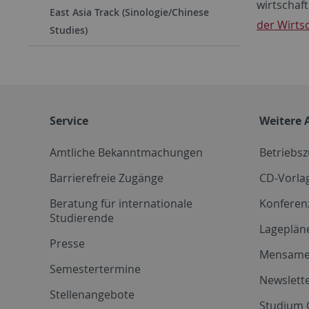
wirtschaf
East Asia Track (Sinologie/Chinese
der Wirts
Studies)
Service
Weitere 
Amtliche Bekanntmachungen
Betriebs
Barrierefreie Zugänge
CD-Vorla
Beratung für internationale
Konferen
Studierende
Lageplän
Presse
Mensam
Semestertermine
Newslette
Stellenangebote
Studium 