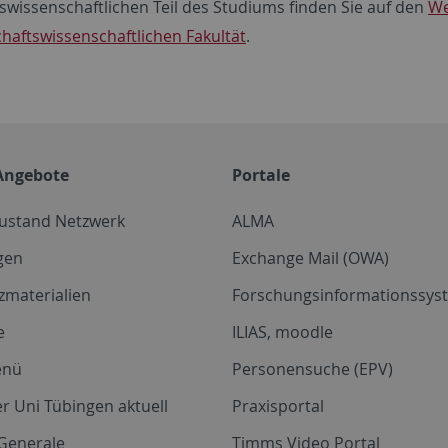
tswissenschaftlichen Teil des Studiums finden Sie auf den
We
chaftswissenschaftlichen Fakultät
.
Angebote
Portale
zustand Netzwerk
ALMA
gen
Exchange Mail (OWA)
zmaterialien
Forschungsinformationssyst
e
ILIAS, moodle
enü
Personensuche (EPV)
r Uni Tübingen aktuell
Praxisportal
Generale
Timms Video Portal