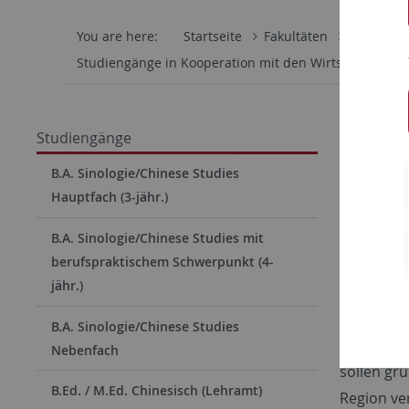
You are here:
Startseite
Fakultäten
Philosoph
Studiengänge in Kooperation mit den Wirtschaftswis
B.Sc.
Studiengänge
Asian
B.A. Sinologie/Chinese Studies
Hauptfach (3-jähr.)
Der Studi
fundierte
B.A. Sinologie/Chinese Studies mit
berufspraktischem Schwerpunkt (4-
Chinas. Sc
jähr.)
spezialis
erhalten n
B.A. Sinologie/Chinese Studies
Politik, 
Nebenfach
sollen gr
B.Ed. / M.Ed. Chinesisch (Lehramt)
Region ve