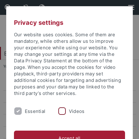
Skip
Skip
to
to
content
footer
Privacy settings
Our website uses cookies. Some of them are
mandatory, while others allow us to improve
your experience while using our website. You
Evangelisch-Theologische Fakultät
may change your settings at any time via the
Data Privacy Statement at the bottom of the
You are here:
Startseite
...
Alma
page. When you accept the cookies for video
playback, third-party providers may set
additional cookies for targeting and advertising
Studienbeginn
purposes and your data may be linked to the
third party’s other services.
Studieren mit Beeinträchtigung
Lehrveranstaltungen
Essential
Videos
Sprachkurse
Alma
Accept all