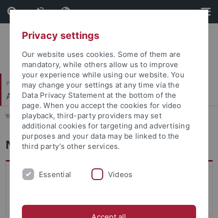
Skip
Skip
to
to
content
footer
Privacy settings
Our website uses cookies. Some of them are
mandatory, while others allow us to improve
your experience while using our website. You
Philosophische Fakultät
may change your settings at any time via the
Alte Geschichte
Data Privacy Statement at the bottom of the
page. When you accept the cookies for video
playback, third-party providers may set
You are here:
Startseite
...
Links
additional cookies for targeting and advertising
purposes and your data may be linked to the
Nützliche Links
third party’s other services.
Linksammlungen
Essential
Videos
Kirke
(Katalog der Internetressourcen für die
Klassische Philologie Erlangen)
Accept all