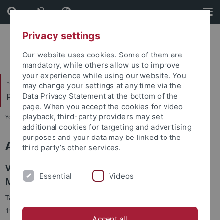
Skip
Skip
to
to
content
footer
Privacy settings
Our website uses cookies. Some of them are
mandatory, while others allow us to improve
your experience while using our website. You
Philosophische Fakultät
may change your settings at any time via the
Prof. Dr. Eckart Goebel
Data Privacy Statement at the bottom of the
page. When you accept the cookies for video
playback, third-party providers may set
You are here:
Startseite
...
Aktuell
additional cookies for targeting and advertising
purposes and your data may be linked to the
Aktuelles
third party’s other services.
Vortrag: Renaissance der Moderne. Thomas
Essential
Videos
Manns
Fiorenza
(1906), 18. Juni 2026
Tagung: Das schwierige Jahrzehnt. Thomas Mann zwischen
1901 und 1911, 18.-19.06.2026
Accept all