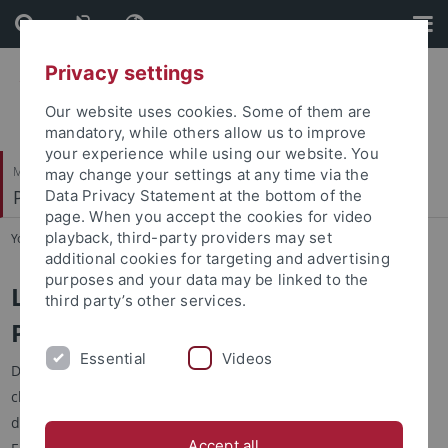
Skip
Skip
to
to
content
footer
Privacy settings
Our website uses cookies. Some of them are
mandatory, while others allow us to improve
your experience while using our website. You
Mathematisch-Naturwissenschaftliche Fakultät
may change your settings at any time via the
Pharmazeutische Chemie
Data Privacy Statement at the bottom of the
page. When you accept the cookies for video
playback, third-party providers may set
You are here:
Startseite
...
Lehrveranstaltungen
additional cookies for targeting and advertising
purposes and your data may be linked to the
Lehrveranstaltungen der
third party’s other services.
Pharmazeutischen Chemie
Essential
Videos
Die Pharmazeutische und Medizinische Chemie lehrt das
chemische Grundverständnis der Arzneitmittel. Dies umfasst
das notwendige chemische Grundwissen, die Herstellung und
Accept all