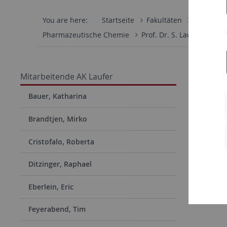
You are here:
Startseite
Fakultäten
Mathemati
Pharmazeutische Chemie
Prof. Dr. S. Laufer
Mit
Dr. 
Mitarbeitende AK Laufer
Akademis
Bauer, Katharina
Apotheke
Brandtjen, Mirko
eMail:
r.
Cristofalo, Roberta
Telefon: (
Ditzinger, Raphael
Eberlein, Eric
Feyerabend, Tim