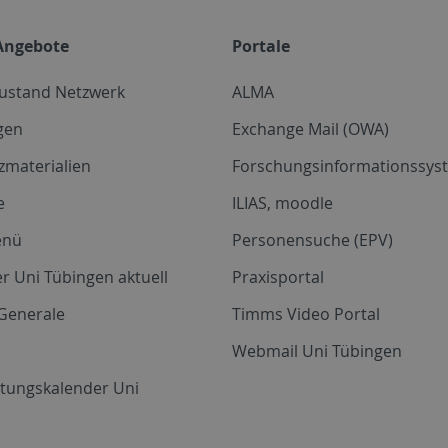
Angebote
Portale
zustand Netzwerk
ALMA
gen
Exchange Mail (OWA)
zmaterialien
Forschungsinformationssyst
e
ILIAS, moodle
enü
Personensuche (EPV)
r Uni Tübingen aktuell
Praxisportal
Generale
Timms Video Portal
Webmail Uni Tübingen
ltungskalender Uni