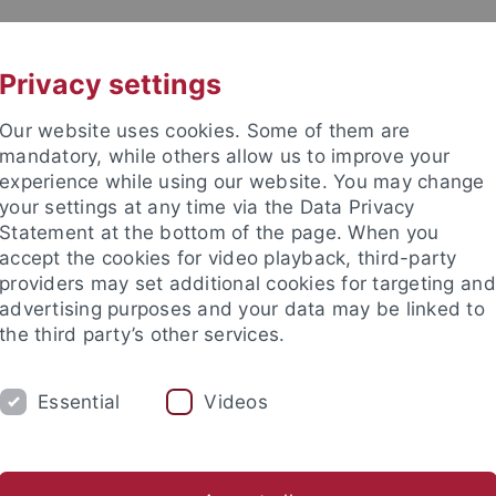
UNI A-Z
KONTAKT
Privacy settings
Our website uses cookies. Some of them are
mandatory, while others allow us to improve your
experience while using our website. You may change
your settings at any time via the Data Privacy
Statement at the bottom of the page. When you
akultät
accept the cookies for video playback, third-party
ie
providers may set additional cookies for targeting and
advertising purposes and your data may be linked to
the third party’s other services.
Essential
Videos
PROF. DR. F. BÖCKLER
PROF. DR. M. LÄM
s / Aktivitäten
Forschungsbereiche
Originalarbeiten
P