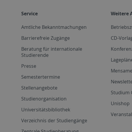
Service
Weitere 
Amtliche Bekanntmachungen
Betriebs
Barrierefreie Zugänge
CD-Vorla
Beratung für internationale
Konferen
Studierende
Lageplän
Presse
Mensam
Semestertermine
Newslette
Stellenangebote
Studium 
Studienorganisation
Unishop
Universitätsbibliothek
Veransta
Verzeichnis der Studiengänge
Zentrale Studienberatung