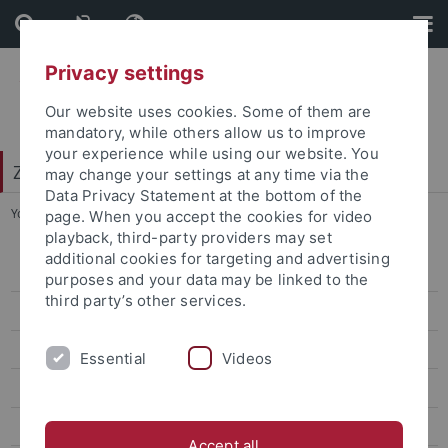
Skip
Skip
to
to
content
footer
Privacy settings
Our website uses cookies. Some of them are
mandatory, while others allow us to improve
your experience while using our website. You
Zentrum für Datenverarbeitung (ZDV)
may change your settings at any time via the
Data Privacy Statement at the bottom of the
You are here:
Startseite
...
2008
page. When you accept the cookies for video
playback, third-party providers may set
additional cookies for targeting and advertising
2019
purposes and your data may be linked to the
third party’s other services.
2018
2017
Essential
Videos
2016
2015
Accept all