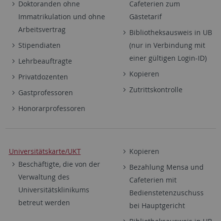
Doktoranden ohne
Cafeterien zum
Immatrikulation und ohne
Gästetarif
Arbeitsvertrag
Bibliotheksausweis in UB
Stipendiaten
(nur in Verbindung mit
einer gültigen Login-ID)
Lehrbeauftragte
Kopieren
Privatdozenten
Zutrittskontrolle
Gastprofessoren
Honorarprofessoren
Universitätskarte/UKT
Kopieren
Beschäftigte, die von der
Bezahlung Mensa und
Verwaltung des
Cafeterien mit
Universitätsklinikums
Bedienstetenzuschuss
betreut werden
bei Hauptgericht