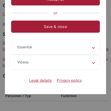
Campus IT Customer Services
or
Client-Management für User
Arbeitsgruppenlaufwerk
Save & close
Spezielle Login-ID Anträge
Doktoranden-Account und E-Mail-Adresse für exmatrikulierte
Essential
Doktoranden der Universität Tübingen ohne Anstellungsvertrag
Gäste-Login-ID und E-Mail-Adresse für Studierende des Leibniz
Videos
Kollegs
Chipkarten-Neuanträge
Legal details
Privacy policy
Personen / Typ
Funktion