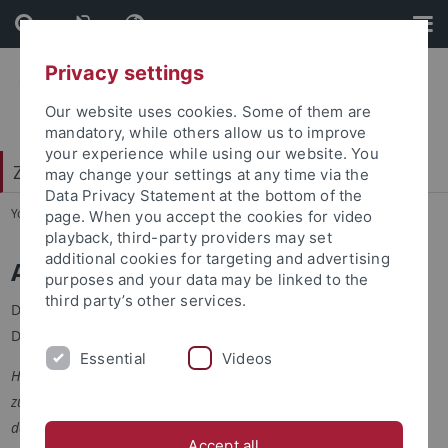
Skip
Skip
to
to
content
footer
Privacy settings
Our website uses cookies. Some of them are
mandatory, while others allow us to improve
your experience while using our website. You
Zentrum für Datenverarbeitung (ZDV)
may change your settings at any time via the
Data Privacy Statement at the bottom of the
You are here:
Startseite
...
Anträge
page. When you accept the cookies for video
playback, third-party providers may set
additional cookies for targeting and advertising
Anträge
purposes and your data may be linked to the
third party’s other services.
Die Beantragung dieser Dienstleistungen erfolgt ohne
Deckblatt.
Essential
Videos
Hinweis: Bei Problemen beim Öffnen der Pdf Dateien sollte diese
zunächst heruntergeladen werden. Die heruntergeladene Datei
dann mit dem Adobe Reader öffnen.
Accept all