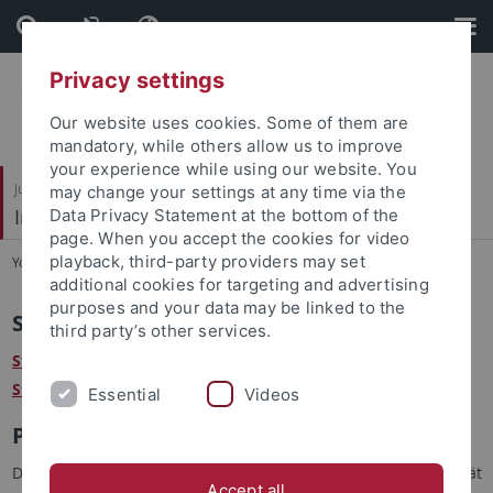
Skip
Skip
to
to
content
footer
Privacy settings
Our website uses cookies. Some of them are
mandatory, while others allow us to improve
your experience while using our website. You
Juristische Fakultät
may change your settings at any time via the
Institut für Kriminologie
Data Privacy Statement at the bottom of the
page. When you accept the cookies for video
playback, third-party providers may set
You are here:
Startseite
...
Stellen / Praktika
additional cookies for targeting and advertising
purposes and your data may be linked to the
Stellen
third party’s other services.
Stellenausschreibung: Studentische Hilfskräfte (m/w/d) (20
Stunden/Monat)
Essential
Videos
Praktika
Das Institut für Kriminologie der Eberhard Karls Universität
Accept all