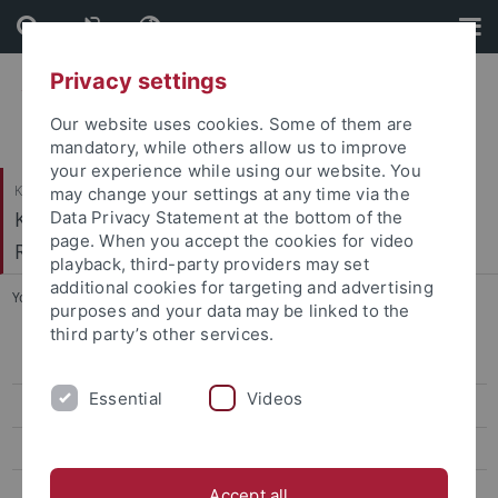
Skip
Skip
to
to
content
footer
Privacy settings
Our website uses cookies. Some of them are
mandatory, while others allow us to improve
your experience while using our website. You
Katholisch-Theologische Fakultät
may change your settings at any time via the
Kath. Institut für berufsorientierte
Data Privacy Statement at the bottom of the
page. When you accept the cookies for video
Religionspädagogik
playback, third-party providers may set
additional cookies for targeting and advertising
You are here:
Startseite
...
eMaterial
purposes and your data may be linked to the
third party’s other services.
eMaterial
Essential
Videos
eDidaktik
#begegnungen
Deine Fahrt mit dem Tod
Accept all