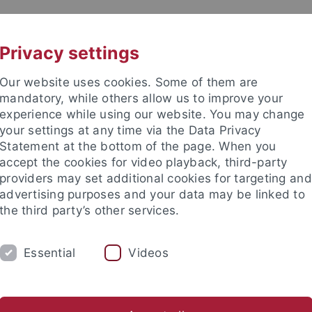
UNI A-Z
KONTAKT
Privacy settings
Our website uses cookies. Some of them are
mandatory, while others allow us to improve your
experience while using our website. You may change
your settings at any time via the Data Privacy
Statement at the bottom of the page. When you
akultät
accept the cookies for video playback, third-party
ie
providers may set additional cookies for targeting and
advertising purposes and your data may be linked to
the third party’s other services.
Essential
Videos
IOLOGIE
MSC NEUROBIOLOGY
MITARBE
logie
Systemische Neurobiologie
Neuronale Netzwerke un