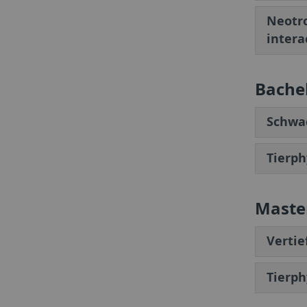
Neotro
intera
Bachel
Schwac
Tierp
Master
Vertie
Tierp