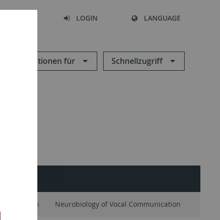
SEARCH
LOGIN
LANGUAGE
Informationen für
Schnellzugriff
ITER
d Verhalten
Neurobiology of Vocal Communication