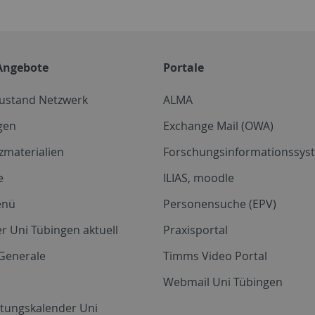
Angebote
Portale
zustand Netzwerk
ALMA
gen
Exchange Mail (OWA)
zmaterialien
Forschungsinformationssyst
e
ILIAS, moodle
enü
Personensuche (EPV)
r Uni Tübingen aktuell
Praxisportal
Generale
Timms Video Portal
Webmail Uni Tübingen
ltungskalender Uni