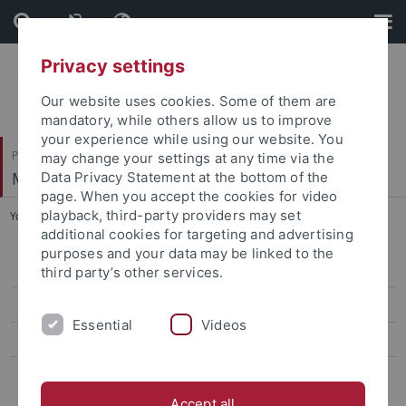
Skip
Skip
to
to
content
footer
Privacy settings
Our website uses cookies. Some of them are
mandatory, while others allow us to improve
your experience while using our website. You
Philosophische Fakultät
may change your settings at any time via the
Mittelalterliche Geschichte
Data Privacy Statement at the bottom of the
page. When you accept the cookies for video
playback, third-party providers may set
You are here:
Startseite
...
WS 2018/2019
additional cookies for targeting and advertising
purposes and your data may be linked to the
WS 2026/2027
third party’s other services.
SS 2026
Essential
Videos
Anmeldung
Vergangene Semester
Accept all