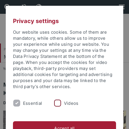
Skip
Skip
to
to
content
footer
Privacy settings
Our website uses cookies. Some of them are
mandatory, while others allow us to improve
your experience while using our website. You
Philosophische Fakultät
may change your settings at any time via the
Mittelalterliche Geschichte
Data Privacy Statement at the bottom of the
page. When you accept the cookies for video
playback, third-party providers may set
You are here:
Startseite
...
Monastische Ökonomien
additional cookies for targeting and advertising
purposes and your data may be linked to the
Monastische Ökonomien in der
third party’s other services.
Karolingerzeit − Farfa und Fulda
DFG-AHRC
Project
(04/2026–03/2029)
Essential
Videos
Accept all