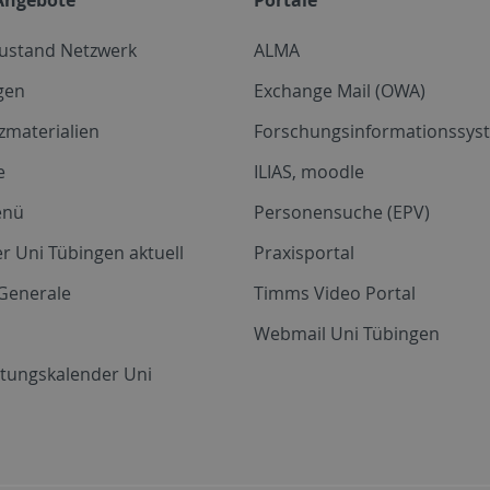
zustand Netzwerk
ALMA
gen
Exchange Mail (OWA)
zmaterialien
Forschungsinformationssyst
e
ILIAS, moodle
enü
Personensuche (EPV)
r Uni Tübingen aktuell
Praxisportal
Generale
Timms Video Portal
Webmail Uni Tübingen
ltungskalender Uni