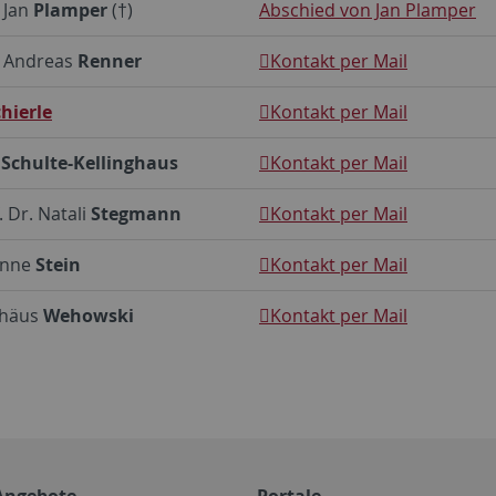
. Jan
Plamper
(†)
Abschied von Jan Plamper
. Andreas
Renner
Kontakt per Mail
hierle
Kontakt per Mail
l
Schulte-Kellinghaus
Kontakt per Mail
. Dr. Natali
Stegmann
Kontakt per Mail
anne
Stein
Kontakt per Mail
thäus
Wehowski
Kontakt per Mail
Angebote
Portale