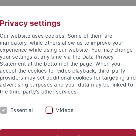
UNI A-Z
KONTAKT
Privacy settings
Our website uses cookies. Some of them are
mandatory, while others allow us to improve your
experience while using our website. You may change
your settings at any time via the Data Privacy
Statement at the bottom of the page. When you
accept the cookies for video playback, third-party
chte und Landeskunde
providers may set additional cookies for targeting and
advertising purposes and your data may be linked to
the third party’s other services.
Essential
Videos
UM
KOLLOQUIUM
FORSCHUNG
hwerpunkte
Publikationen
Das 50jährige Jubiläum des Insti