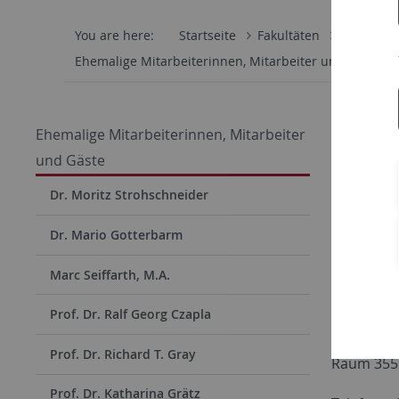
You are here:
Startseite
Fakultäten
Philosoph
Ehemalige Mitarbeiterinnen, Mitarbeiter und Gäste
David 
Ehemalige Mitarbeiterinnen, Mitarbeiter
und Gäste
Universit
Dr. Moritz Strohschneider
Deutsche
Dr. Mario Gotterbarm
Lehrstuhl
Marc Seiffarth, M.A.
Wilhelmst
Prof. Dr. Ralf Georg Czapla
72074 Tü
Prof. Dr. Richard T. Gray
Raum 355
Prof. Dr. Katharina Grätz