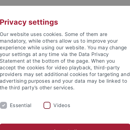
UNI A-Z
KONTAKT
Privacy settings
Our website uses cookies. Some of them are
mandatory, while others allow us to improve your
experience while using our website. You may change
your settings at any time via the Data Privacy
Statement at the bottom of the page. When you
accept the cookies for video playback, third-party
rg Braungart
providers may set additional cookies for targeting and
advertising purposes and your data may be linked to
the third party’s other services.
Essential
Videos
ATIONALES
SERVICE/DOWNLOADS
Sabine Gruber
Madeline Gellhaus M.A.
Sarah Gaudlitz