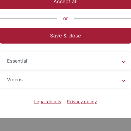
Accept all
ische Fakultät
...
Neuere deutsche Literatur
Mitarbeitend
or
David Schulz M.A.
Save & close
Schulz M.A.
ät Tübingen
Essential
s Seminar
 Braungart
Videos
r. 50
Legal details
Privacy policy
bingen