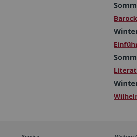
Somme
Barock
Winte
Einfüh
Somme
Litera
Winte
Wilhe
Service
Weitere 