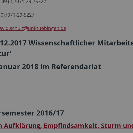
+049 (0)7071-29-75322
 (0)7071-29-5227
avid.schulz
@uni-tuebingen.de
.12.2017 Wissenschaftlicher Mitarbeiter
tur'
Januar 2018 im Referendariat
rsemester 2016/17
in Aufklärung, Empfindsamkeit, Sturm un