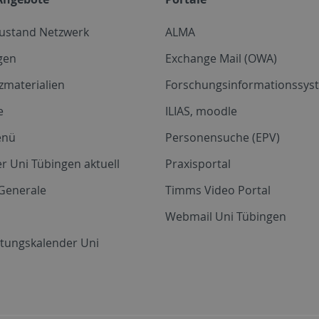
zustand Netzwerk
ALMA
gen
Exchange Mail (OWA)
zmaterialien
Forschungsinformationssyst
e
ILIAS, moodle
enü
Personensuche (EPV)
r Uni Tübingen aktuell
Praxisportal
Generale
Timms Video Portal
Webmail Uni Tübingen
ltungskalender Uni