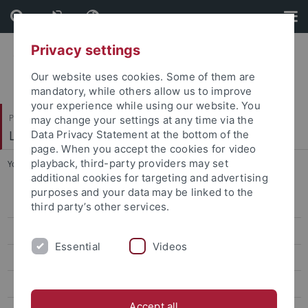
Skip
Skip
to
to
content
footer
Privacy settings
Our website uses cookies. Some of them are
mandatory, while others allow us to improve
your experience while using our website. You
Philosophische Fakultät
may change your settings at any time via the
Lehrstuhl Prof. Dr. Georg Braungart
Data Privacy Statement at the bottom of the
page. When you accept the cookies for video
playback, third-party providers may set
You are here:
Startseite
...
Frederik Schneeweiss M.A.
additional cookies for targeting and advertising
purposes and your data may be linked to the
Dr. Moritz Strohschneider
third party’s other services.
Dr. Mario Gotterbarm
Essential
Videos
Marc Seiffarth, M.A.
Prof. Dr. Ralf Georg Czapla
Accept all