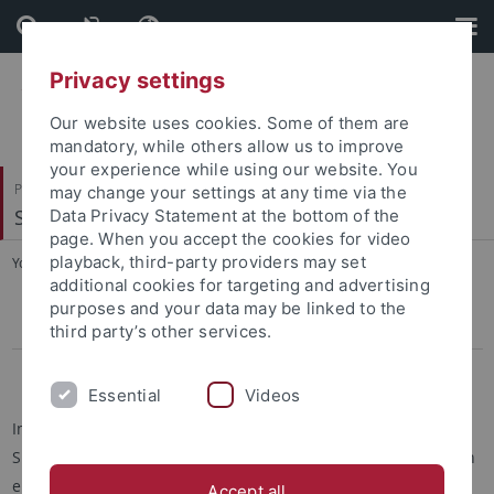
Skip
Skip
to
to
content
footer
Privacy settings
Our website uses cookies. Some of them are
mandatory, while others allow us to improve
your experience while using our website. You
Philosophische Fakultät
may change your settings at any time via the
Slavisches Seminar
Data Privacy Statement at the bottom of the
page. When you accept the cookies for video
playback, third-party providers may set
You are here:
Startseite
...
Vorlesungsverzeichnis
additional cookies for targeting and advertising
purposes and your data may be linked to the
Wintersemester 2026/27
third party’s other services.
Sommersemester 2026
Essential
Videos
Im Folgenden sind alle Veranstaltungen aufgelistet, die das
Slavische Seminar im Wintersemester 2025/26 anbietet. Durch
einen Klick auf die jeweilige Veranstaltung werden Sie zum
Accept all