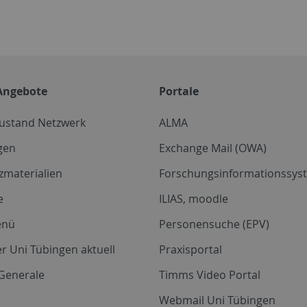
Angebote
Portale
zustand Netzwerk
ALMA
gen
Exchange Mail (OWA)
zmaterialien
Forschungsinformationssyst
e
ILIAS, moodle
enü
Personensuche (EPV)
r Uni Tübingen aktuell
Praxisportal
Generale
Timms Video Portal
Webmail Uni Tübingen