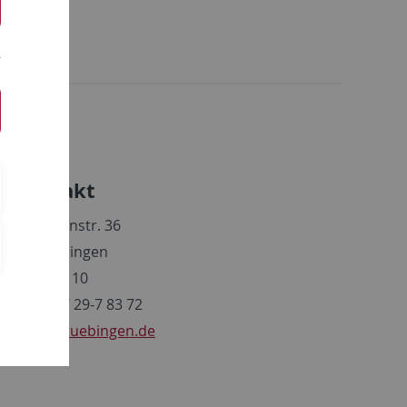
de
Kontakt
elanchthonstr. 36
72074 Tübingen
Raum 110
on: 07071/ 29-7 83 72
a
@ifp.uni-tuebingen.de