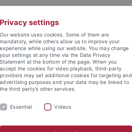
UNI A-Z
KONTAKT
Privacy settings
Our website uses cookies. Some of them are
mandatory, while others allow us to improve your
experience while using our website. You may change
your settings at any time via the Data Privacy
Statement at the bottom of the page. When you
e Fakultät
accept the cookies for video playback, third-party
nschaft
providers may set additional cookies for targeting and
advertising purposes and your data may be linked to
the third party’s other services.
Essential
Videos
UNG
INTERNATIONAL
BEWERBER/INNE
ende
Profil des Instituts
Publikationen
Gleichstellung