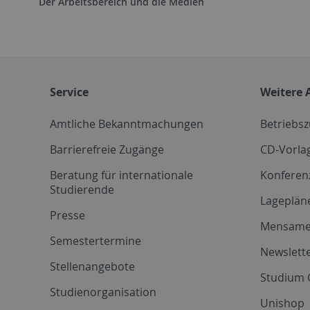
Der Arbeitsbereich und die Medien
Service
Weitere 
Amtliche Bekanntmachungen
Betriebs
Barrierefreie Zugänge
CD-Vorla
Beratung für internationale
Konferen
Studierende
Lageplän
Presse
Mensam
Semestertermine
Newslette
Stellenangebote
Studium 
Studienorganisation
Unishop