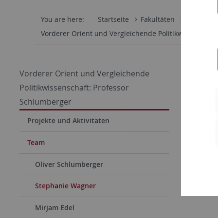
You are here:
Startseite
Fakultäten
Wirtschaf
Vorderer Orient und Vergleichende Politikwissenschaf
Steph
Vorderer Orient und Vergleichende
Politikwissenschaft: Professor
Schlumberger
Projekte und Aktivitäten
Team
Oliver Schlumberger
Stephanie Wagner
Admini
Mirjam Edel