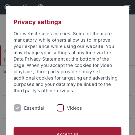
Skip
Skip
to
to
content
footer
Privacy settings
Our website uses cookies. Some of them are
mandatory, while others allow us to improve
your experience while using our website. You
Wirtschafts- und Sozialwissenschaftliche Fakultät
may change your settings at any time via the
Institut für Politikwissenschaft
Data Privacy Statement at the bottom of the
page. When you accept the cookies for video
playback, third-party providers may set
You are here:
Startseite
...
Veranstaltungen
additional cookies for targeting and advertising
purposes and your data may be linked to the
Institutskolloquium
third party’s other services.
Veranstaltungen
Essential
Videos
IfP-Newsletter
Weitere Informationskanäle
Accept all