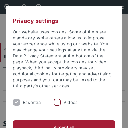
Skip
Skip
to
to
content
footer
Privacy settings
Our website uses cookies. Some of them are
mandatory, while others allow us to improve
your experience while using our website. You
Wirtschafts- und Sozialwissenschaftliche Fakultät
may change your settings at any time via the
Institut für Politikwissenschaft
Data Privacy Statement at the bottom of the
page. When you accept the cookies for video
playback, third-party providers may set
You are here:
Startseite
...
Studienberatung
additional cookies for targeting and advertising
purposes and your data may be linked to the
Allgemeine Studienberatung, BAFöG
third party’s other services.
Studienberatung des IfP
Essential
Videos
FAQ BA-Studiengang Politikwissenschaft
Studienberatung
Accept all