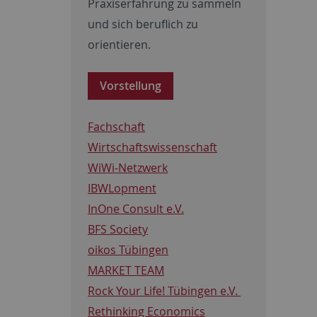
Praxiserfahrung zu sammeln
und sich beruflich zu
orientieren.
Vorstellung
Fachschaft
Wirtschaftswissenschaft
WiWi-Netzwerk
IBWLopment
InOne Consult e.V.
BFS Society
oikos Tübingen
MARKET TEAM
Rock Your Life! Tübingen e.V.
Rethinking Economics