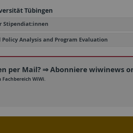
versität Tübingen
ür Stipendiat:innen
d Policy Analysis and Program Evaluation
n per Mail? ⇒ Abonniere wiwinews on
 Fachbereich WiWi
.