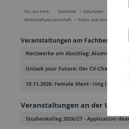
You are here:
Startseite
Fakultäten
Wirtschaf
Wirtschaftswissenschaft
Praxis und Alumni
Stu
Veranstaltungen am Fachbereich Wi
Netzwerke am Abschlag: Alumni und St
Unlock your Future: Der CV-Check des
10.11.2026: Female Ment♀ring (Bewerbu
Veranstaltungen an der Univer
Studienkolleg 2026/27 - Application dea