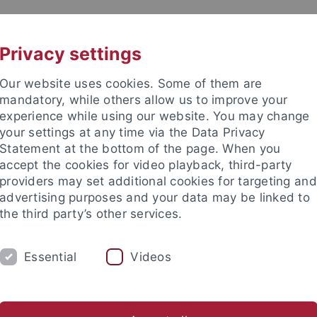
UNI A-Z
KONTAKT
Privacy settings
Our website uses cookies. Some of them are
mandatory, while others allow us to improve your
experience while using our website. You may change
your settings at any time via the Data Privacy
Statement at the bottom of the page. When you
e Fakultät
accept the cookies for video playback, third-party
wissenschaft
providers may set additional cookies for targeting and
advertising purposes and your data may be linked to
the third party’s other services.
Essential
Videos
E
FORSCHUNG
INTERNATIONAL