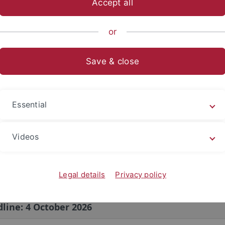
Accept all
ts- und Sozialwissenschaftliche Fakultät
Fächer
Fachbereich 
or
dierende
Save & close
rtschaftswissenschaft
udierende im Dialog
Essential
 WiWi-Netzwerks
Videos
ngsschluss 4.11.2026)
Legal details
Privacy policy
sität Tübingen
dline: 4 October 2026