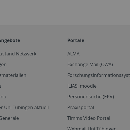
Angebote
Portale
zustand Netzwerk
ALMA
gen
Exchange Mail (OWA)
zmaterialien
Forschungsinformationssyst
e
ILIAS, moodle
enü
Personensuche (EPV)
r Uni Tübingen aktuell
Praxisportal
Generale
Timms Video Portal
Webmail Uni Tübingen