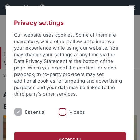
Skip
Skip
to
to
content
footer
Privacy settings
Our website uses cookies. Some of them are
mandatory, while others allow us to improve
your experience while using our website. You
Internationales Zentrum für Ethik in den
may change your settings at any time via the
Data Privacy Statement at the bottom of the
Wissenschaften (IZEW)
page. When you accept the cookies for video
playback, third-party providers may set
You are here:
Startseite
...
Team
additional cookies for targeting and advertising
purposes and your data may be linked to the
Aikaterini Gousi- Manolakaki
third party’s other services.
Bibliothek
Essential
Videos
Accept all