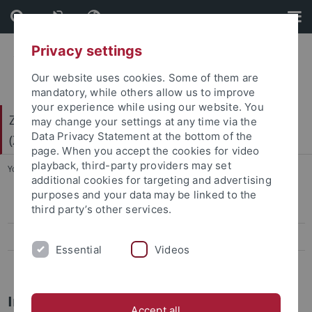
Skip
Skip
to
to
content
footer
Privacy settings
Our website uses cookies. Some of them are
mandatory, while others allow us to improve
your experience while using our website. You
Zentrum für Gender- und Diversitätsforschung
may change your settings at any time via the
Data Privacy Statement at the bottom of the
(ZGD)
page. When you accept the cookies for video
playback, third-party providers may set
You are here:
Startseite
...
Instagram-Nutzungskonzept
additional cookies for targeting and advertising
purposes and your data may be linked to the
third party’s other services.
Instagram-Nutzungskonzept
Instagram-Datenschutzerklärung
Essential
Videos
Instagram-Datenschutzfolgeabschätzung
Instagram-Nutzungskonzept des
Accept all