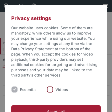
Skip
Skip
to
to
content
footer
Privacy settings
Our website uses cookies. Some of them are
mandatory, while others allow us to improve
your experience while using our website. You
Philosophische Fakultät
may change your settings at any time via the
Institut für Medienwissenschaft
Data Privacy Statement at the bottom of the
page. When you accept the cookies for video
playback, third-party providers may set
You are here:
Startseite
...
additional cookies for targeting and advertising
Profil „Medien und öffentliche Kommunikation“
purposes and your data may be linked to the
third party’s other services.
B.A. Medienwissenschaft (ab 2019)
Essential
Videos
Profil „Medienkultur und Ästhetik“
Profil „Medien und öffentliche Kommunikation“
B.A. Medienwissenschaft als Nebenfach
Accept all