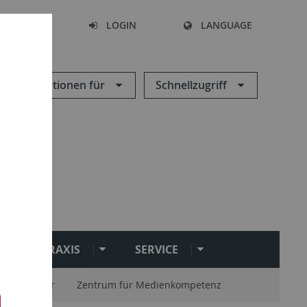
SEARCH
LOGIN
LANGUAGE
Informationen für
Schnellzugriff
PRAXIS
SERVICE
endozentur
Zentrum für Medienkompetenz