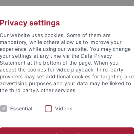
UNI A-Z
KONTAKT
Privacy settings
Our website uses cookies. Some of them are
mandatory, while others allow us to improve your
experience while using our website. You may change
your settings at any time via the Data Privacy
Statement at the bottom of the page. When you
accept the cookies for video playback, third-party
enschaft
providers may set additional cookies for targeting and
advertising purposes and your data may be linked to
the third party’s other services.
Essential
Videos
UM
FORSCHUNG
INTERNATIONALES
Offene Stellen / Stipendien
Tübinger Medientage
Medi