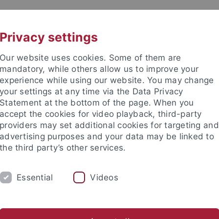
UNI A-Z
KONTAKT
Privacy settings
Our website uses cookies. Some of them are
mandatory, while others allow us to improve your
experience while using our website. You may change
your settings at any time via the Data Privacy
Statement at the bottom of the page. When you
accept the cookies for video playback, third-party
enschaft
providers may set additional cookies for targeting and
advertising purposes and your data may be linked to
the third party’s other services.
Essential
Videos
UM
FORSCHUNG
INTERNATIONALES
Offene Stellen / Stipendien
Tübinger Medientage
Medi