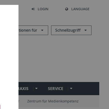
SEARCH
LOGIN
LANGUAGE
Informationen für
Schnellzugriff
PRAXIS
SERVICE
endozentur
Zentrum für Medienkompetenz