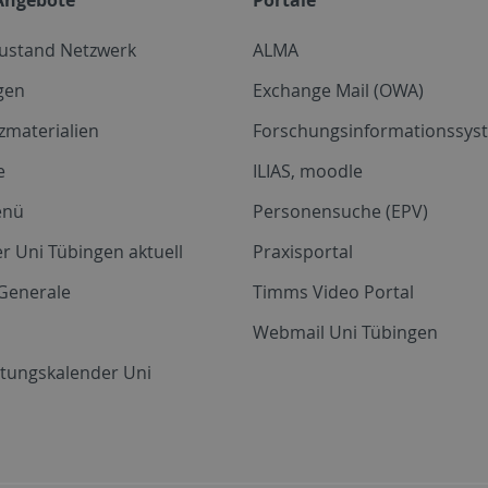
zustand Netzwerk
ALMA
gen
Exchange Mail (OWA)
zmaterialien
Forschungsinformationssyst
e
ILIAS, moodle
enü
Personensuche (EPV)
r Uni Tübingen aktuell
Praxisportal
Generale
Timms Video Portal
Webmail Uni Tübingen
ltungskalender Uni