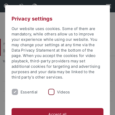
Skip
Skip
to
to
content
footer
Privacy settings
Our website uses cookies. Some of them are
mandatory, while others allow us to improve
your experience while using our website. You
Philosophische Fakultät
may change your settings at any time via the
Institut für Medienwissenschaft
Data Privacy Statement at the bottom of the
page. When you accept the cookies for video
playback, third-party providers may set
You are here:
Startseite
...
Hans Bausch Mediapreis
additional cookies for targeting and advertising
purposes and your data may be linked to the
Tübinger Mediendozentur
third party’s other services.
Kurzfilmfestival Tübinale
Essential
Videos
Hans Bausch Mediapreis
Distinguished Visiting Professorship
Accept all