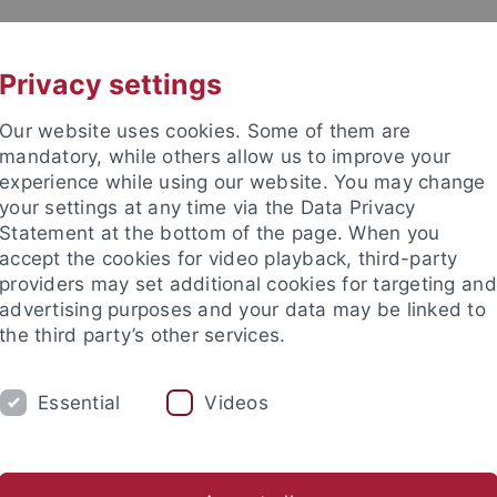
UNI A-Z
KONTAKT
Privacy settings
Our website uses cookies. Some of them are
mandatory, while others allow us to improve your
experience while using our website. You may change
your settings at any time via the Data Privacy
Statement at the bottom of the page. When you
accept the cookies for video playback, third-party
providers may set additional cookies for targeting and
advertising purposes and your data may be linked to
the third party’s other services.
HUNG
LEHRSTÜHLE UND PERSONEN
E
Essential
Videos
e Fakultät
Lehrstühle und Personen
Lehrstühle
Emeritiert