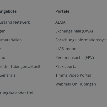
Angebote
Portale
zustand Netzwerk
ALMA
gen
Exchange Mail (OWA)
zmaterialien
Forschungsinformationssyst
e
ILIAS, moodle
enü
Personensuche (EPV)
r Uni Tübingen aktuell
Praxisportal
Generale
Timms Video Portal
Webmail Uni Tübingen
ltungskalender Uni