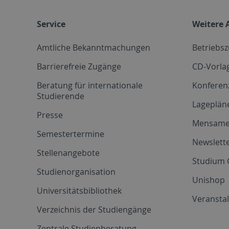
Service
Weitere 
Amtliche Bekanntmachungen
Betriebs
Barrierefreie Zugänge
CD-Vorla
Beratung für internationale
Konferen
Studierende
Lageplän
Presse
Mensam
Semestertermine
Newslette
Stellenangebote
Studium 
Studienorganisation
Unishop
Universitätsbibliothek
Veransta
Verzeichnis der Studiengänge
Zentrale Studienberatung