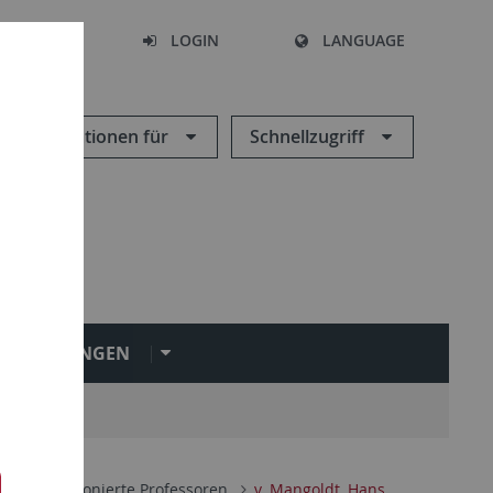
SEARCH
LOGIN
LANGUAGE
Informationen für
Schnellzugriff
INRICHTUNGEN
e und pensionierte Professoren
v. Mangoldt, Hans