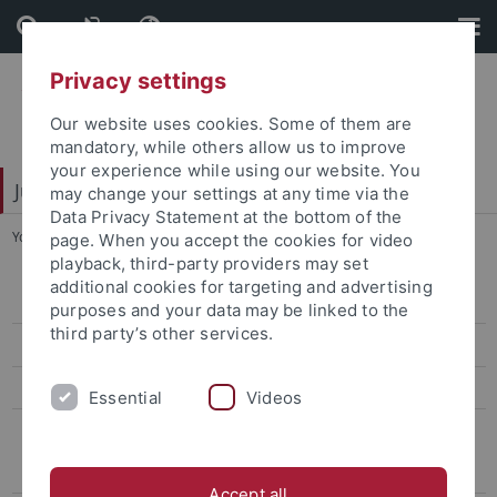
Skip
Skip
to
to
content
footer
Privacy settings
Our website uses cookies. Some of them are
mandatory, while others allow us to improve
your experience while using our website. You
Juristische Fakultät
may change your settings at any time via the
Data Privacy Statement at the bottom of the
You are here:
Startseite
...
Heckel, Martin
page. When you accept the cookies for video
playback, third-party providers may set
additional cookies for targeting and advertising
Lehrstühle Bürgerliches Recht
purposes and your data may be linked to the
third party’s other services.
Lehrstühle Öffentliches Recht
Lehrstühle Strafrecht
Essential
Videos
Emeritierte und pensionierte Professoren
Assmann, Heinz-Dieter
Accept all