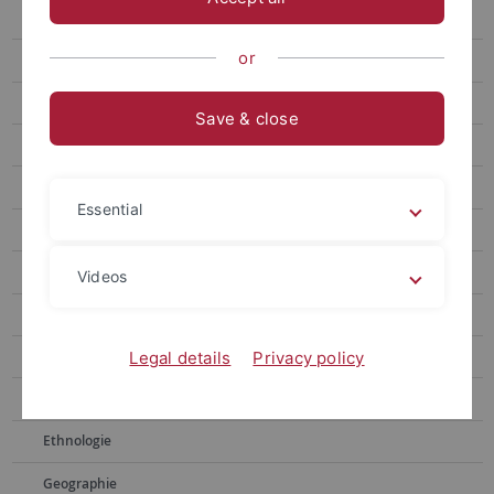
Alte Geschichte
or
Alter Orient
Anglistik, Amerikanistik
Save & close
Astronomie
Bibliothekswissenschaft, Archivwesen
Essential
Biochemie
Biologie
Videos
Chemie
Empirische Kulturwissenschaft
Legal details
Privacy policy
Erziehungswissenschaft
Ethnologie
Geographie