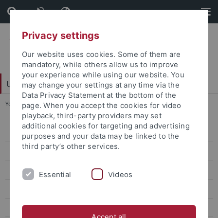
Skip
Skip
to
to
content
footer
Privacy settings
Our website uses cookies. Some of them are
mandatory, while others allow us to improve
your experience while using our website. You
Universitätsbibliothek
may change your settings at any time via the
Data Privacy Statement at the bottom of the
You are here:
Startseite
...
Astronomie
page. When you accept the cookies for video
playback, third-party providers may set
additional cookies for targeting and advertising
Fachgebiete
purposes and your data may be linked to the
third party’s other services.
Ägyptologie
Allgemeine Rhetorik
Essential
Videos
Allgemeine u. vergleichende Literaturwissenschaft
Allgemeine u. vergleichende Sprachwissenschaft
Accept all