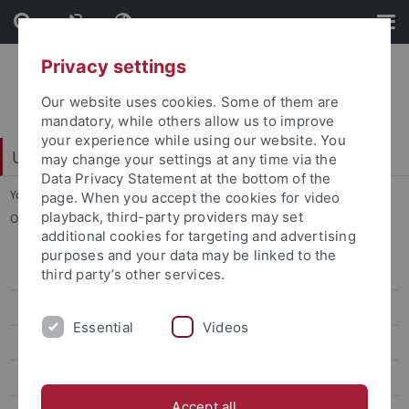
Skip
Skip
to
to
content
footer
Privacy settings
Our website uses cookies. Some of them are
mandatory, while others allow us to improve
your experience while using our website. You
Universitätsbibliothek
may change your settings at any time via the
Data Privacy Statement at the bottom of the
You are here:
Startseite
...
page. When you accept the cookies for video
playback, third-party providers may set
Open-Access-Publikationsfonds – Bücher
additional cookies for targeting and advertising
purposes and your data may be linked to the
Wege zu Open Access
third party’s other services.
Open-Access-Publikationsfonds – Artikel
Essential
Videos
Open-Access-Publikationsfonds – Bücher
Rahmenverträge mit Verlagen
Accept all