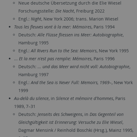
Neue deutsche Übersetzung durch die Elie Wiesel
Forschungsstelle:
Die Nacht
, Freiburg 2022
Engl.:
Night
, New York 2006; trans. Marion Wiesel
Tous les fleuves vont à la mer: Mémoires
, Paris 1994
Deutsch:
Alle Flüsse fliessen ins Meer: Autobiographie
,
Hamburg 1995
Engl.:
All Rivers Run to the Sea: Memoirs
, New York 1995
...
Et la mer n'est pas remplie: Mémoires
, Paris 1996
Deutsch:
... und das Meer wird nicht voll: Autobiographie
,
Hamburg 1997
Engl.:
And the Sea is Never Full: Memoirs, 1969–
, New York
1999
Au-delà du silence
, in
Silence et mémoire d'hommes
, Paris
1989, 7–31
Deutsch:
Jenseits des Schweigens
, in
Das Gegenteil von
Gleichgültigkeit ist Erinnerung: Versuche zu Elie Wiesel
,
Dagmar Mensink / Reinhold Boschki (Hrsg.), Mainz 1995,