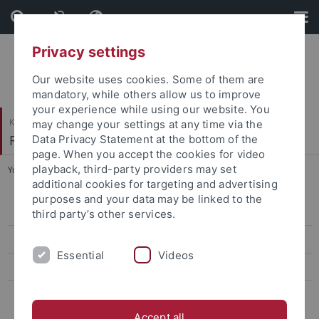
Skip
Skip
to
to
content
footer
Privacy settings
Our website uses cookies. Some of them are
mandatory, while others allow us to improve
your experience while using our website. You
Katholisch-Theologische Fakultät
may change your settings at any time via the
Religionspädagogik
Data Privacy Statement at the bottom of the
page. When you accept the cookies for video
playback, third-party providers may set
You are here:
Startseite
...
Autobiographische Schriften
additional cookies for targeting and advertising
purposes and your data may be linked to the
Autobiographische Schriften
third party’s other services.
Romane und Dramen
Essential
Videos
Biblische, talmudische und chassidische Schriften
Essayistische Schriften
Accept all