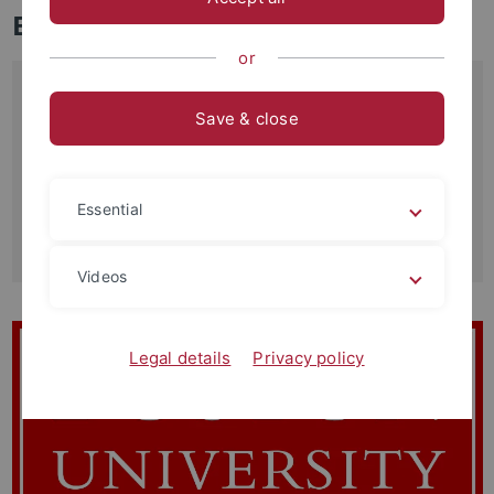
Elie Wiesel Datenbanken
or
Boston University: Elie Wiesel collection
Save & close
Die Elie-Wiesel-Sammlung umfasst Manuskripte,
Korrespondenz, Drucksachen, Forschungsmaterial,
Fotografien, Videoaufzeichnungen, Tonaufnahmen und
weiteres Material.
Essential
Link zur Boston University Elie Wiesel collection
Videos
Legal details
Privacy policy