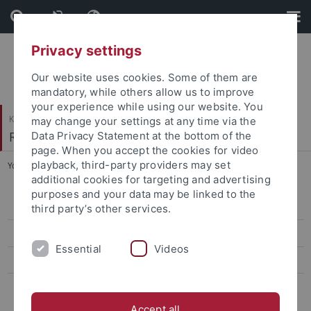
Skip
Skip
to
to
content
footer
Privacy settings
Our website uses cookies. Some of them are
mandatory, while others allow us to improve
your experience while using our website. You
Katholisch-Theologische Fakultät
may change your settings at any time via the
Religionspädagogik
Data Privacy Statement at the bottom of the
page. When you accept the cookies for video
playback, third-party providers may set
You are here:
Startseite
...
Elie Wiesel Datenbanken
additional cookies for targeting and advertising
purposes and your data may be linked to the
Veröffentlichungen
third party’s other services.
Aktuelle Qualifikationsarbeiten
Essential
Videos
Elie Wiesel Datenbanken
Mitwirken
Accept all