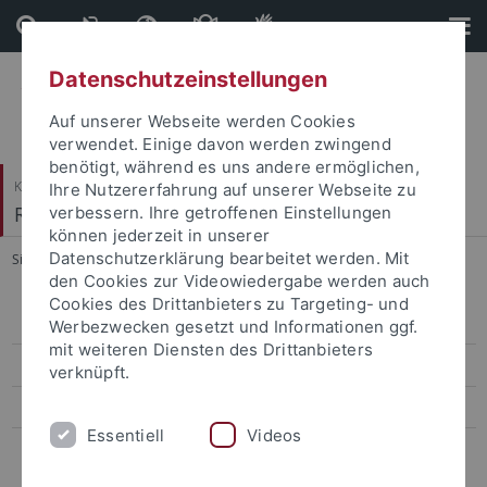
Direkt
Direkt
zum
zur
Inhalt
Fußleiste
Datenschutzeinstellungen
Auf unserer Webseite werden Cookies
verwendet. Einige davon werden zwingend
benötigt, während es uns andere ermöglichen,
Katholisch-Theologische Fakultät
Ihre Nutzererfahrung auf unserer Webseite zu
Religionspädagogik
verbessern. Ihre getroffenen Einstellungen
können jederzeit in unserer
Datenschutzerklärung bearbeitet werden. Mit
Sie sind hier:
Startseite
...
Elie Wiesel Datenbanken
den Cookies zur Videowiedergabe werden auch
Cookies des Drittanbieters zu Targeting- und
Veröffentlichungen
Werbezwecken gesetzt und Informationen ggf.
mit weiteren Diensten des Drittanbieters
Aktuelle Qualifikationsarbeiten
verknüpft.
Elie Wiesel Datenbanken
Essentiell
Videos
Mitwirken