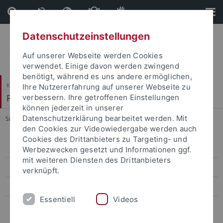
Direkt
Direkt
zum
zur
Inhalt
Fußleiste
Datenschutzeinstellungen
Auf unserer Webseite werden Cookies
verwendet. Einige davon werden zwingend
benötigt, während es uns andere ermöglichen,
Katholisch-Theologische Fakultät
Ihre Nutzererfahrung auf unserer Webseite zu
Religionspädagogik
verbessern. Ihre getroffenen Einstellungen
können jederzeit in unserer
Datenschutzerklärung bearbeitet werden. Mit
Sie sind hier:
Startseite
...
Mitwirken
den Cookies zur Videowiedergabe werden auch
Cookies des Drittanbieters zu Targeting- und
Veröffentlichungen
Werbezwecken gesetzt und Informationen ggf.
mit weiteren Diensten des Drittanbieters
Aktuelle Qualifikationsarbeiten
verknüpft.
Elie Wiesel Datenbanken
Essentiell
Videos
Mitwirken