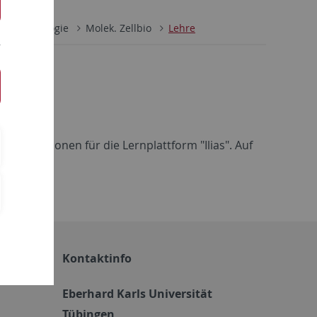
Zellbiologie
Molek. Zellbio
Lehre
nformationen für die Lernplattform "Ilias". Auf
n Sie
hier.
Kontaktinfo
Eberhard Karls Universität
Tübingen