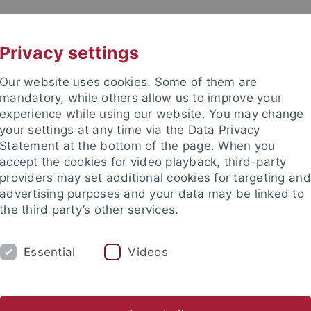
UNI A-Z
KONTAKT
Privacy settings
Our website uses cookies. Some of them are
mandatory, while others allow us to improve your
experience while using our website. You may change
your settings at any time via the Data Privacy
Statement at the bottom of the page. When you
akultät
accept the cookies for video playback, third-party
providers may set additional cookies for targeting and
advertising purposes and your data may be linked to
the third party’s other services.
Essential
Videos
ATIVE PROTEOMICS
MASTER PROGRAM
Veröffentlichungen
Neues aus dem Labor
Lehre
Stelle