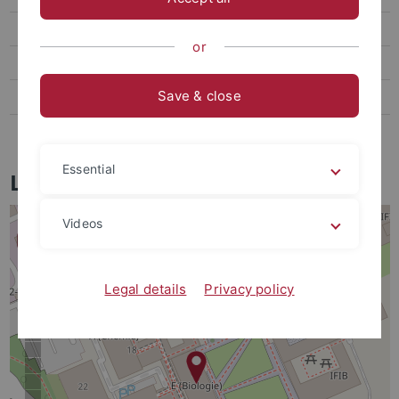
Mitarbeiter
or
Publikationen
Save & close
Lehre
Kontakt
Essential
Lageplan
Videos
Legal details
Privacy policy