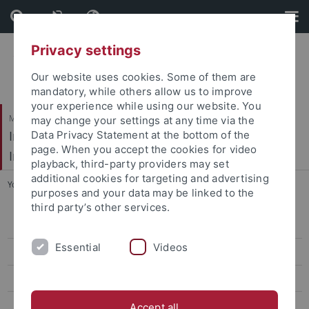
Skip
Skip
to
to
content
footer
Privacy settings
Our website uses cookies. Some of them are
mandatory, while others allow us to improve
your experience while using our website. You
Mathematisch-Naturwissenschaftliche Fakultät / Medizinische Fakultät
may change your settings at any time via the
Interfakultäres Institut für Mikrobiologie und
Data Privacy Statement at the bottom of the
page. When you accept the cookies for video
Infektionsmedizin
playback, third-party providers may set
additional cookies for targeting and advertising
You are here:
Startseite
...
Kontakt
purposes and your data may be linked to the
third party’s other services.
AG Peschel
Essential
Videos
AG Kengmo Tchoupa
AG Kretschmer
AG Krismer
Accept all