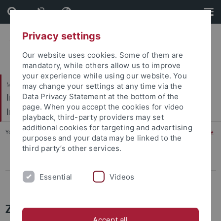
Skip
Skip
to
to
content
footer
Privacy settings
Our website uses cookies. Some of them are
mandatory, while others allow us to improve
your experience while using our website. You
Mathematisch-Naturwissenschaftliche Fakultät / Medizinische Fakultät
may change your settings at any time via the
Interfakultäres Institut für Mikrobiologie und
Data Privacy Statement at the bottom of the
page. When you accept the cookies for video
Infektionsmedizin
playback, third-party providers may set
additional cookies for targeting and advertising
You are here:
Startseite
...
Zelluläre und Molekulare Mikrobiologie
purposes and your data may be linked to the
third party’s other services.
MitarbeiterInnen und Forschungsprojekte
Essential
Videos
Publikationen
Zelluläre und
Accept all