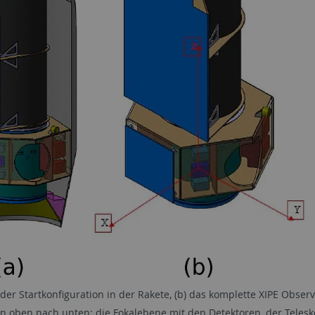
n der Startkonfiguration in der Rakete, (b) das komplette XIPE Obser
on oben nach unten: die Fokalebene mit den Detektoren, der Teles