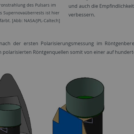
ronstrahlung des Pulsars im
und auch die Empfindlichkei
s Supernovaüberrests ist hier
verbessern.
färbt. [Abb: NASA/JPL-Caltech]
 nach der ersten Polarisierungsmessung im Röntgenbere
 polarisierten Röntgenquellen somit von einer auf hunderte