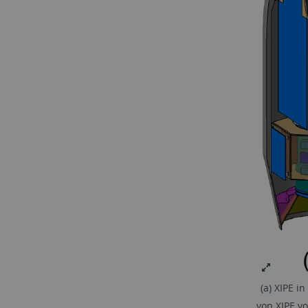
(a) XIPE i
von XIPE v