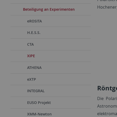
Hochenerg
Beteiligung an Experimenten
eROSITA
H.E.S.S.
CTA
XIPE
ATHENA
eXTP
Röntg
INTEGRAL
Die Polar
EUSO Projekt
Astronom
elektromag
XMM-Newton