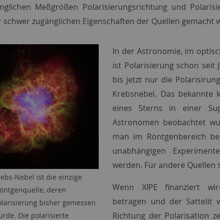
nglichen Meßgrößen Polarisierungsrichtung und Polaris
r schwer zugänglichen Eigenschaften der Quellen gemacht 
In der Astronomie, im optis
ist Polarisierung schon sei
bis jetzt nur die Polarisirun
Krebsnebel. Das bekannte k
eines Sterns in einer Su
Astronomen beobachtet wurd
man im Röntgenbereich beo
unabhängigen Experiment
werden. Für andere Quellen 
ebs-Nebel ist die einzige
Wenn XIPE finanziert wir
öntgenquelle, deren
betragen und der Sattelit 
larisierung bisher gemessen
Richtung der Polarisation z
rde. Die polarisierte