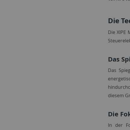
Die Te
Die XIPE 
Steuerelek
Das Sp
Das Spieg
energeti
hindurchd
diesem Gr
Die Fo
In der F