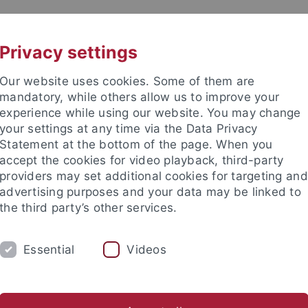
UNI A-Z
KONTAKT
Privacy settings
Our website uses cookies. Some of them are
mandatory, while others allow us to improve your
experience while using our website. You may change
your settings at any time via the Data Privacy
Statement at the bottom of the page. When you
akultät
accept the cookies for video playback, third-party
& Astrophysik
providers may set additional cookies for targeting and
advertising purposes and your data may be linked to
the third party’s other services.
Essential
Videos
ASTROPHYSIK
COMPUTATIONAL PHYSICS
Öffentlichkeitsarbeit
Schulen
Kontakt
Intern