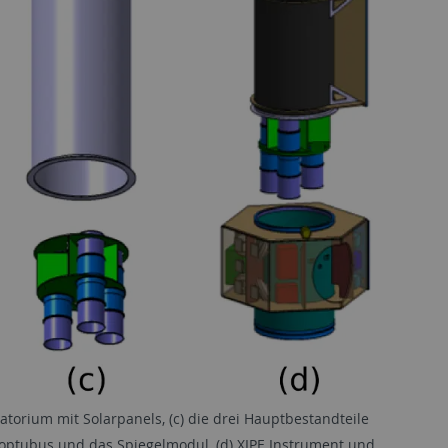
vatorium mit Solarpanels, (c) die drei Hauptbestandteile
koptubus und das Spiegelmodul, (d) XIPE Instrument und