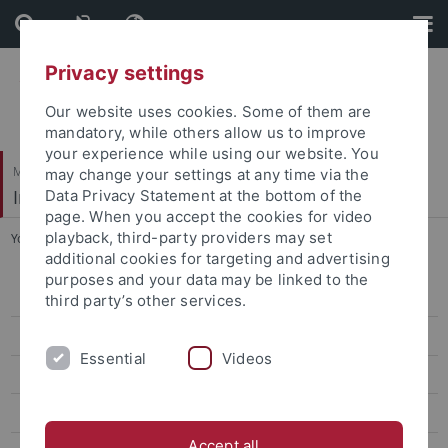
Skip
Skip
to
to
content
footer
Privacy settings
Our website uses cookies. Some of them are
mandatory, while others allow us to improve
your experience while using our website. You
Mathematisch-Naturwissenschaftliche Fakultät
may change your settings at any time via the
Institut für Astronomie & Astrophysik
Data Privacy Statement at the bottom of the
page. When you accept the cookies for video
playback, third-party providers may set
You are here:
Startseite
...
ATHENA
additional cookies for targeting and advertising
purposes and your data may be linked to the
Aktuelles
third party’s other services.
Studium
Essential
Videos
Forschung
Prof. Werner (Abteilung Astronomie)
Accept all