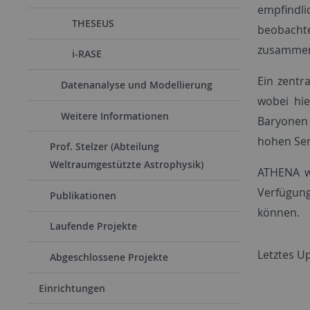
empfindli
THESEUS
beobachte
zusammeng
i-RASE
Ein zentr
Datenanalyse und Modellierung
wobei hi
Weitere Informationen
Baryonen 
hohen Sen
Prof. Stelzer (Abteilung
Weltraumgestützte Astrophysik)
ATHENA wi
Verfügun
Publikationen
können.
Laufende Projekte
Letztes Up
Abgeschlossene Projekte
Einrichtungen