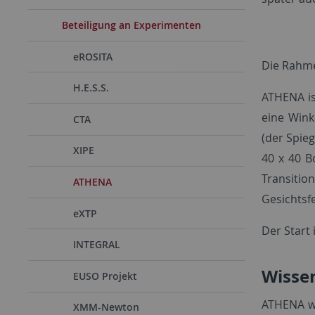
Beteiligung an Experimenten
eROSITA
Die Rahme
H.E.S.S.
ATHENA is
eine Wink
CTA
(der Spieg
XIPE
40 x 40 B
Transitio
ATHENA
Gesichtsfe
eXTP
Der Start 
INTEGRAL
Wissen
EUSO Projekt
ATHENA wi
XMM-Newton