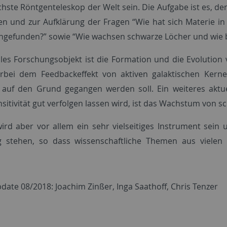
chste Röntgenteleskop der Welt sein. Die Aufgabe ist es, d
n und zur Aufklärung der Fragen “Wie hat sich Materie in
efunden?” sowie “Wie wachsen schwarze Löcher und wie be
ales Forschungsobjekt ist die Formation und die Evolutio
erbei dem Feedbackeffekt von aktiven galaktischen Ker
auf den Grund gegangen werden soll. Ein weiteres aktu
sitivität gut verfolgen lassen wird, ist das Wachstum von 
rd aber vor allem ein sehr vielseitiges Instrument sein 
g stehen, so dass wissenschaftliche Themen aus vielen
date 08/2018: Joachim Zinßer, Inga Saathoff, Chris Tenzer