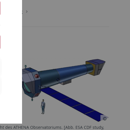
Forschung
ht des ATHENA Observatoriums. [Abb. ESA CDF study,