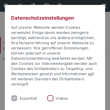
Direkt
Direkt
zum
zur
Inhalt
Fußleiste
Datenschutzeinstellungen
Auf unserer Webseite werden Cookies
verwendet. Einige davon werden zwingend
benötigt, während es uns andere ermöglichen,
Mathematisch-Naturwissenschaftliche Fakultät
Ihre Nutzererfahrung auf unserer Webseite zu
Institut für Astronomie & Astrophysik
verbessern. Ihre getroffenen Einstellungen
können jederzeit in unserer
Datenschutzerklärung bearbeitet werden. Mit
Sie sind hier:
Startseite
...
Karten
den Cookies zur Videowiedergabe werden auch
Cookies des Drittanbieters zu Targeting- und
Aktuelles
Werbezwecken gesetzt und Informationen ggf.
mit weiteren Diensten des Drittanbieters
Studium
verknüpft.
Forschung
Essentiell
Videos
Einrichtungen