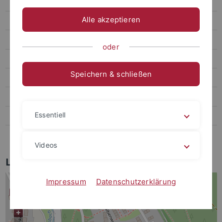
Öffentlichkeitsarbeit
Alle akzeptieren
Schulen
Kontakt
oder
Beschäftigte am IAAT
Speichern & schließen
Standort
Karten
Essentiell
Raumplan
Intern
Videos
Lageplan IAAT
Impressum
Datenschutzerklärung