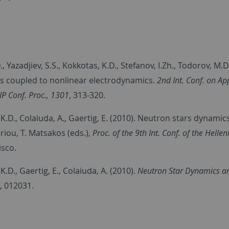
, Yazadjiev, S.S., Kokkotas, K.D., Stefanov, I.Zh., Todorov, 
es coupled to nonlinear electrodynamics.
2nd Int. Conf. on Ap
IP Conf. Proc., 1301
, 313-320.
K.D., Colaiuda, A., Gaertig, E. (2010). Neutron stars dynamic
riou, T. Matsakos (eds.),
Proc. of the 9th Int. Conf. of the Hellen
isco.
K.D., Gaertig, E., Colaiuda, A. (2010).
Neutron Star Dynamics and
, 012031.