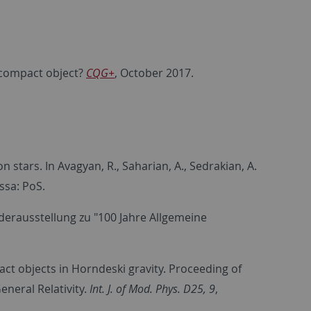
a compact object?
CQG+
, October 2017.
 stars. In Avagyan, R., Saharian, A., Sedrakian, A.
ssa: PoS.
anderausstellung zu "100 Jahre Allgemeine
mpact objects in Horndeski gravity. Proceeding of
neral Relativity.
Int. J. of Mod. Phys. D25, 9
,