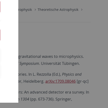
mie und Astrophysik
Theoretische Astrophysik
ns. Linking gravitational waves to microphysics.
he 5th bwHPC Symposium
. Universität Tübingen.
vity Theories. In L. Rezzolla (Ed.),
Physics and
6). Springer, Heidelberg.
arXiv:1709.08046
[gr-qc]
 neutron stars: An advanced detector era survey. In
 COST Action 1304
(pp. 673-736). Springer,