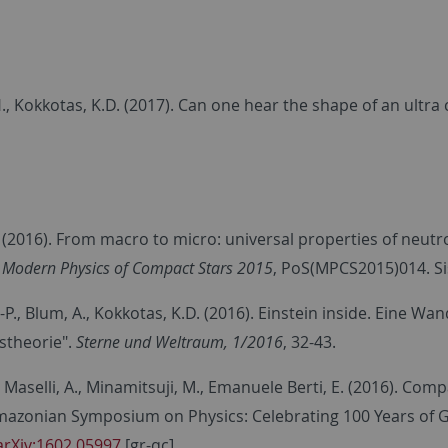
H., Kokkotas, K.D. (2017). Can one hear the shape of an ultr
. (2016). From macro to micro: universal properties of neutron
 Modern Physics of Compact Stars 2015
, PoS(MPCS2015)014. Si
.-P., Blum, A., Kokkotas, K.D. (2016). Einstein inside. Eine W
tstheorie".
Sterne und Weltraum, 1/2016
, 32-43.
., Maselli, A., Minamitsuji, M., Emanuele Berti, E. (2016). Co
mazonian Symposium on Physics: Celebrating 100 Years of Ge
arXiv:1602.05997
[gr-qc]