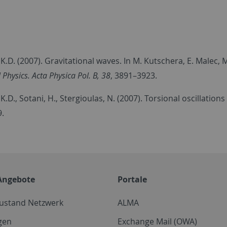
K.D. (2007). Gravitational waves. In M. Kutschera, E. Malec, M
 Physics. Acta Physica Pol. B, 38
, 3891–3923.
K.D., Sotani, H., Stergioulas, N. (2007). Torsional oscillations
9.
Angebote
Portale
zustand Netzwerk
ALMA
gen
Exchange Mail (OWA)