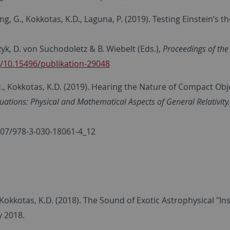
, G., Kokkotas, K.D., Laguna, P. (2019). Testing Einstein’s th
zyk, D. von Suchodoletz & B. Wiebelt (Eds.),
Proceedings of th
g/10.15496/publikation-29048
H., Kokkotas, K.D. (2019). Hearing the Nature of Compact Object
quations: Physical and Mathematical Aspects of General Relativi
007/978-3-030-18061-4_12
, Kokkotas, K.D. (2018). The Sound of Exotic Astrophysical "I
y 2018.