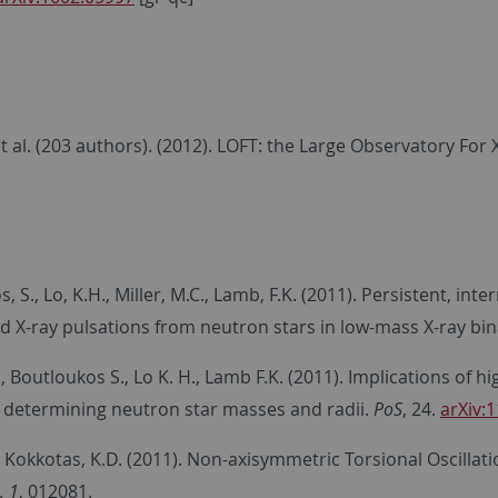
t al. (203 authors). (2012). LOFT: the Large Observatory For 
, S., Lo, K.H., Miller, M.C., Lamb, F.K. (2011). Persistent, 
nd X-ray pulsations from neutron stars in low-mass X-ray bi
., Boutloukos S., Lo K. H., Lamb F.K. (2011). Implications of
r determining neutron star masses and radii.
PoS
, 24.
arXiv:
, Kokkotas, K.D. (2011). Non-axisymmetric Torsional Oscillatio
, 1
, 012081.