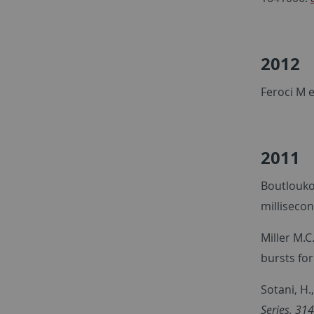
2012
Feroci M e
2011
Boutloukos
milliseco
Miller M.C
bursts fo
Sotani, H.
Series, 314