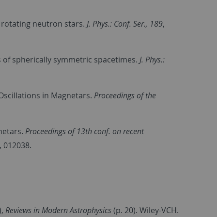
st rotating neutron stars.
J. Phys.: Conf. Ser., 189
,
s of spherically symmetric spacetimes.
J. Phys.:
 Oscillations in Magnetars.
Proceedings of the
gnetars.
Proceedings of 13th conf. on recent
, 012038.
),
Reviews in Modern Astrophysics
(p. 20). Wiley-VCH.