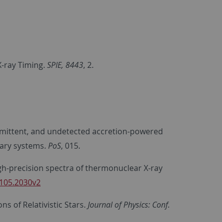
X-ray Timing.
SPIE, 8443
, 2.
intermittent, and undetected accretion-powered
nary systems.
PoS
, 015.
 high-precision spectra of thermonuclear X-ray
1105.2030v2
ns of Relativistic Stars.
Journal of Physics: Conf.