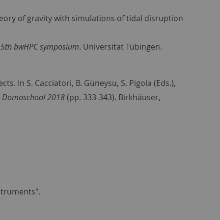
eory of gravity with simulations of tidal disruption
e 5th bwHPC symposium
. Universität Tübingen.
s. In S. Cacciatori, B. Güneysu, S. Pigola (Eds.),
ty. Domoschool 2018
(pp. 333-343). Birkhäuser,
nstruments".