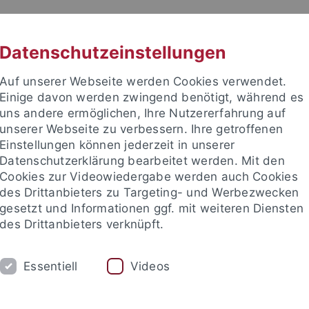
RACHE
UNI A-Z
KONTAKT
SUC
Datenschutzeinstellungen
Auf unserer Webseite werden Cookies verwendet.
Einige davon werden zwingend benötigt, während es
uns andere ermöglichen, Ihre Nutzererfahrung auf
unserer Webseite zu verbessern. Ihre getroffenen
Einstellungen können jederzeit in unserer
akultät
Datenschutzerklärung bearbeitet werden. Mit den
& Astrophysik
Cookies zur Videowiedergabe werden auch Cookies
des Drittanbieters zu Targeting- und Werbezwecken
gesetzt und Informationen ggf. mit weiteren Diensten
des Drittanbieters verknüpft.
STROPHYSIK
COMPUTATIONAL PHYSICS
Essentiell
Videos
Mitarbeiter
Publikationen
TAT Open Access Software