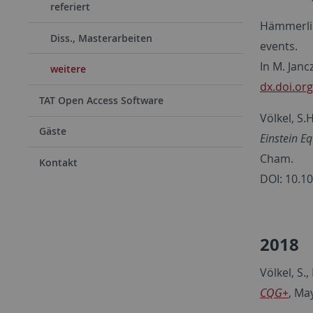
referiert
Hämmerling
Diss., Masterarbeiten
events.
In M. Janc
weitere
dx.doi.or
TAT Open Access Software
Völkel, S.
Gäste
Einstein E
Cham.
Kontakt
DOI: 10.1
2018
Völkel, S.
CQG+
, Ma