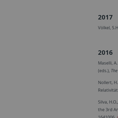
2017
Völkel, S.
2016
Maselli, A
(eds.),
The
Nollert, H
Relativitä
Silva, H.O
the 3rd A
1641006.