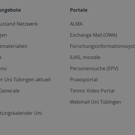
Angebote
Portale
zustand Netzwerk
ALMA
gen
Exchange Mail (OWA)
zmaterialien
Forschungsinformationssyst
e
ILIAS, moodle
enü
Personensuche (EPV)
r Uni Tübingen aktuell
Praxisportal
Generale
Timms Video Portal
Webmail Uni Tübingen
ltungskalender Uni