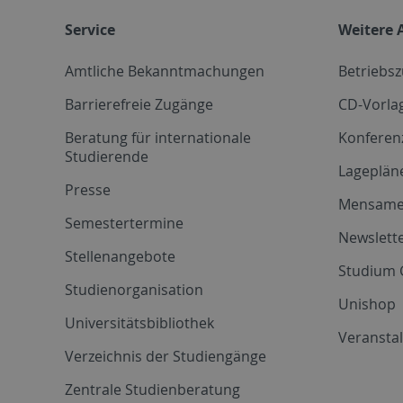
Service
Weitere 
Amtliche Bekanntmachungen
Betriebs
Barrierefreie Zugänge
CD-Vorla
Beratung für internationale
Konferen
Studierende
Lageplän
Presse
Mensam
Semestertermine
Newslette
Stellenangebote
Studium 
Studienorganisation
Unishop
Universitätsbibliothek
Veransta
Verzeichnis der Studiengänge
Zentrale Studienberatung