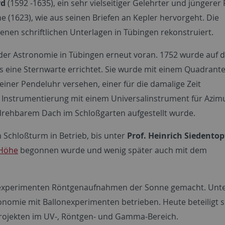
rd
(1592 -1635), ein sehr vielseitiger Gelehrter und jüngerer
e (1623), wie aus seinen Briefen an Kepler hervorgeht. Die
en schriftlichen Unterlagen in Tübingen rekonstruiert.
it der Astronomie in Tübingen erneut voran. 1752 wurde auf
s eine Sternwarte errichtet. Sie wurde mit einem Quadrant
iner Pendeluhr versehen, einer für die damalige Zeit
e Instrumentierung mit einem Universalinstrument für Azim
drehbarem Dach im Schloßgarten aufgestellt wurde.
m Schloßturm in Betrieb, bis unter
Prof. Heinrich Siedentop
 Höhe
begonnen wurde und wenig später auch mit dem
enexperimenten Röntgenaufnahmen der Sonne gemacht. Unt
nomie mit Ballonexperimenten betrieben. Heute beteiligt s
enprojekten im UV-, Röntgen- und Gamma-Bereich.