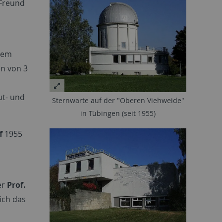
 Freund
 dem
en von 3
ut- und
Sternwarte auf der "Oberen Viehweide"
in Tübingen (seit 1955)
f
1955
er
Prof.
ich das