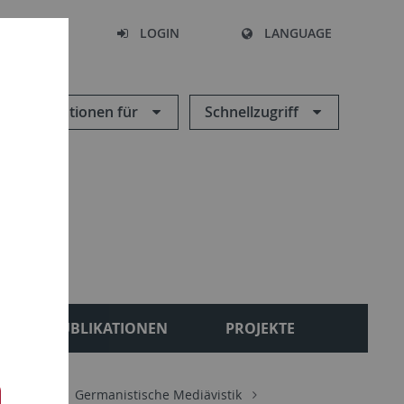
SEARCH
LOGIN
LANGUAGE
Informationen für
Schnellzugriff
PUBLIKATIONEN
PROJEKTE
eilungen
Germanistische Mediävistik