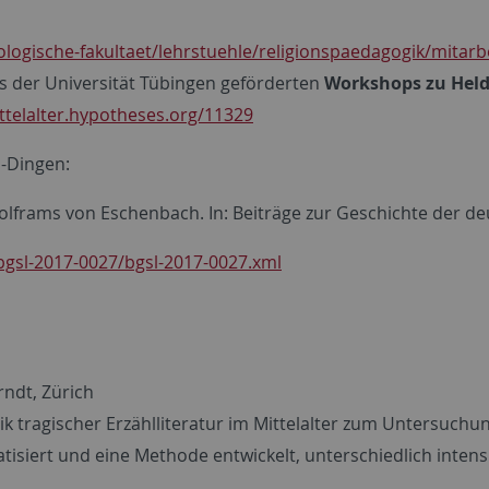
logische-fakultaet/lehrstuehle/religionspaedagogik/mitarbe
s der Universität Tübingen geförderten
Workshops zu Held
ttelalter.hypotheses.org/11329
-Dingen:
Wolframs von Eschenbach. In: Beiträge zur Geschichte der de
bgsl-2017-0027/bgsl-2017-0027.xml
t, Zürich
k tragischer Erzählliteratur im Mittelalter zum Untersuch
tisiert und eine Methode entwickelt, unterschiedlich inten