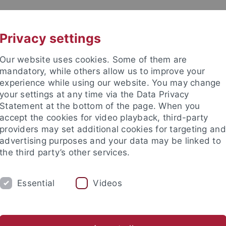
UNI A-Z
KONTAKT
Privacy settings
Our website uses cookies. Some of them are
mandatory, while others allow us to improve your
experience while using our website. You may change
your settings at any time via the Data Privacy
Statement at the bottom of the page. When you
accept the cookies for video playback, third-party
providers may set additional cookies for targeting and
advertising purposes and your data may be linked to
the third party’s other services.
Essential
Videos
 UND BETREUUNG
FORSCHUNGSSCHWERPUNKTE
ische Fakultät
...
Neuphilologie
Deutsches Seminar
Abt