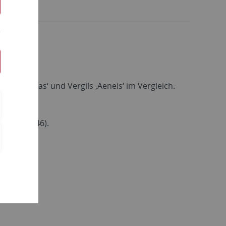
an d’Eneas‘ und Vergils ‚Aeneis‘ im Vergleich.
7 (MTU 146).