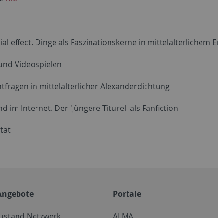
l effect. Dinge als Faszinationskerne in mittelalterlichem 
und Videospielen
fragen in mittelalterlicher Alexanderdichtung
 im Internet. Der 'Jüngere Titurel' als Fanfiction
tät
Angebote
Portale
zustand Netzwerk
ALMA