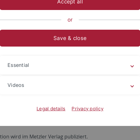
Accept all
or
Save & close
der Dinge. Der ‚Eneasroman‘ Heinrichs von Veldeke, der ‘Rom
Essential
oanalytische Lektüren zum höfischen Roman. Wiesbaden 201
ssorin an der Universität Jena:
Videos
l_+Sophie.html
Legal details
Privacy policy
deutige Zeichen im ‚Willehalm‘ Wolframs von Eschenbach
tion wird im Metzler Verlag publiziert.