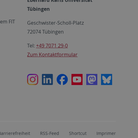
Eberhard Karls Universität
Tübingen
em FIT
Geschwister-Scholl-Platz
72074 Tübingen
Tel:
+49 7071 29-0
Zum Kontaktformular
Instagram
LinkedIn
Facebook
Youtube
Mastodon
Bluesky
Barrierefreiheit
RSS-Feed
Shortcut
Imprimer