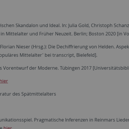
chen Skandalon und Ideal. In: Julia Gold, Christoph Schanz
n Mittelalter und Früher Neuzeit. Berlin; Boston 2020 [in V
Florian Nieser (Hrsg.): Die Dechiffrierung von Helden. Aspe
uläres Mittelalter' bei transcript, Bielefeld].
als Vorentwurf der Moderne. Tübingen 2017 [Universitätsbibl
hier
ratur des Spätmittelalters
ikationsspiel. Pragmatische Inferenzen in Reinmars Liede
ie
hier