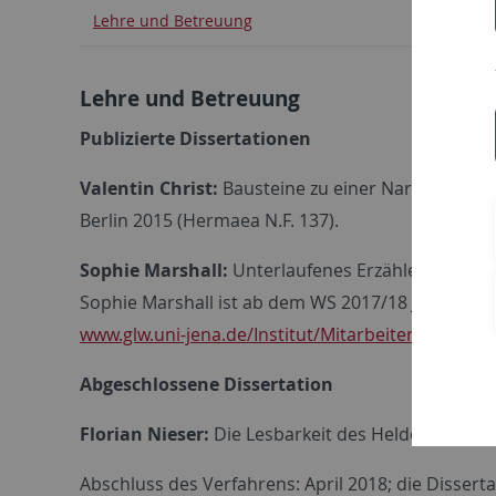
Lehre und Betreuung
Lehre und Betreuung
Publizierte Dissertationen
Valentin Christ:
Bausteine zu einer Narratologie 
Berlin 2015 (Hermaea N.F. 137).
Sophie Marshall:
Unterlaufenes Erzählen. Psych
Sophie Marshall ist ab dem WS 2017/18 Juniorprofe
www.glw.uni-jena.de/Institut/Mitarbeiter/Marshal
Abgeschlossene Dissertation
Florian Nieser:
Die Lesbarkeit des Helden. Unein
Abschluss des Verfahrens: April 2018; die Disserta