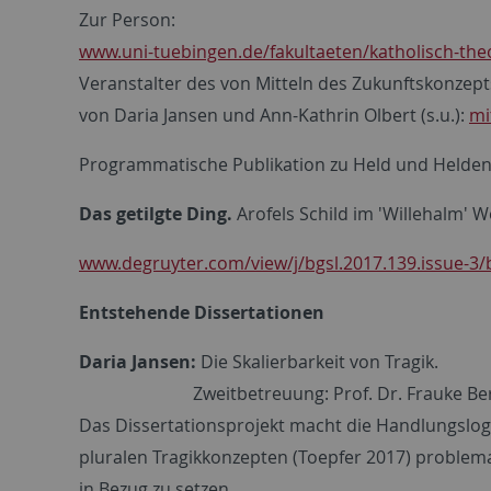
Zur Person:
www.uni-tuebingen.de/fakultaeten/katholisch-theo
Veranstalter des von Mitteln des Zukunftskonzept
von Daria Jansen und Ann-Kathrin Olbert (s.u.):
mi
Programmatische Publikation zu Held und Helden
Das getilgte Ding.
Arofels Schild im 'Willehalm' 
www.degruyter.com/view/j/bgsl.2017.139.issue-3/
Entstehende Dissertationen
Daria Jansen:
Die Skalierbarkeit von Tragik.
Zweitbetreuung: Prof. Dr. Frauke Bernd
Das Dissertationsprojekt macht die Handlungslogi
pluralen Tragikkonzepten (Toepfer 2017) problema
in Bezug zu setzen.