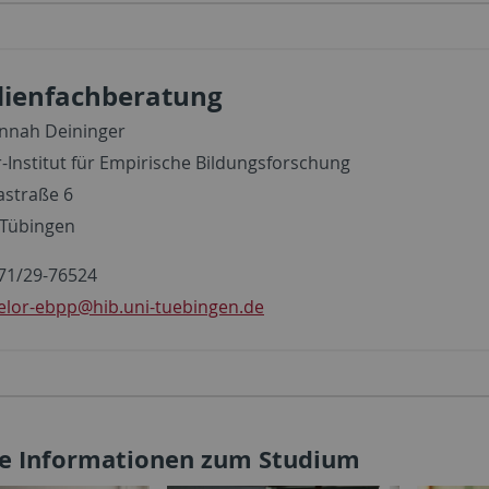
dienfachberatung
nnah Deininger
-Institut für Empirische Bildungsforschung
astraße 6
 Tübingen
71/29-76524
elor-ebpp
@hib.uni-tuebingen.de
e Informationen zum Studium