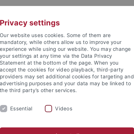
UNI A-Z
KONTAKT
Privacy settings
Our website uses cookies. Some of them are
mandatory, while others allow us to improve your
experience while using our website. You may change
your settings at any time via the Data Privacy
Statement at the bottom of the page. When you
e Fakultät
accept the cookies for video playback, third-party
irische Bildungsforschung
providers may set additional cookies for targeting and
advertising purposes and your data may be linked to
the third party’s other services.
Essential
Videos
FER
KONTAKT
ts- und Sozialwissenschaftliche Fakultät
Fächer
Fachbereich 