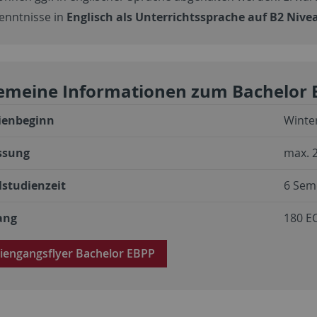
enntnisse in
Englisch als Unterrichtssprache auf B2 Nive
gemeine Informationen zum Bachelor 
ienbeginn
Winte
ssung
max. 2
lstudienzeit
6 Sem
ang
180 E
iengangsflyer Bachelor EBPP