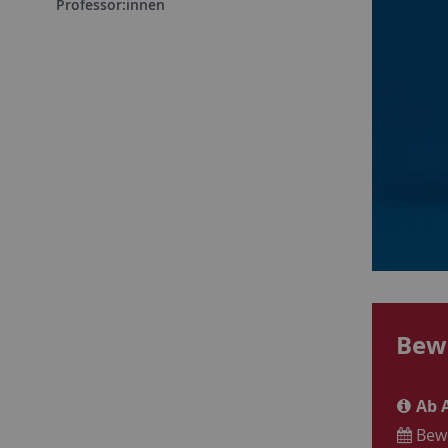
Professor:innen
Bew
Ab A
Bewe