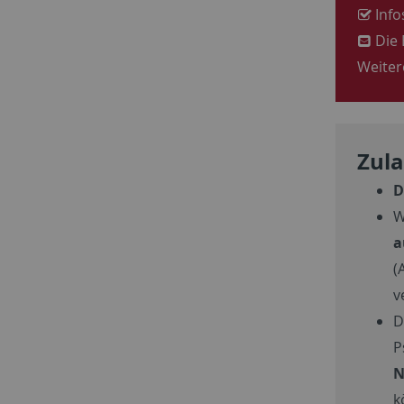
Info
Die 
Weiter
Zul
D
W
a
(
v
D
P
N
k