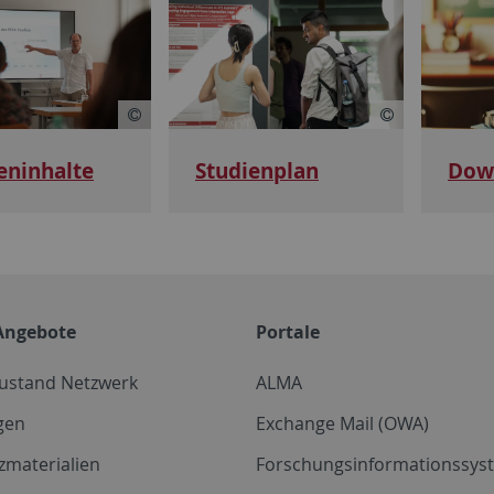
eninhalte
Studienplan
Dow
Angebote
Portale
zustand Netzwerk
ALMA
gen
Exchange Mail (OWA)
zmaterialien
Forschungsinformationssyst