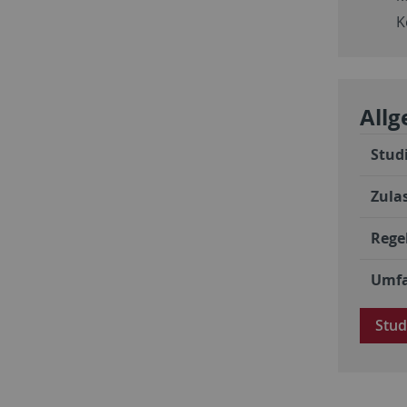
K
All
Stud
Zula
Rege
Umf
Stud