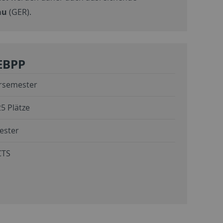
au
(GER).
EBPP
rsemester
5 Plätze
ester
CTS