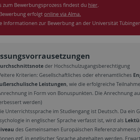
s zum Bewerbungsprozess findest du
hier
.
Bewerbung erfolgt
online via Alma.
e Informationen zur Bewerbung an der Universität Tübingen
assungsvorrausetzungen
urchschnittsnote
der Hochschulzugangsberechtigung
eitere Kriterien: Gesellschaftliches oder ehrenamtliches
En
ußerschulische Leistungen
, wie die erfolgreiche Teilna
Anrechnung in Form von Bonuspunkten. Die Anrechnung auf
erbessert werden)
ie Unterrichtssprache im Studiengang ist Deutsch. Da ein G
sychologie in englischer Sprache verfasst ist, wird als
Lektü
iveau
des Gemeinsamen Europäischen Referenzrahmens (GE
önnen ggf. in englischer Sprache abgehalten werden. Erwa