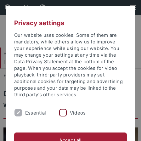
Skip
Skip
to
to
content
footer
Privacy settings
Our website uses cookies. Some of them are
mandatory, while others allow us to improve
your experience while using our website. You
Wirtschafts- und Sozialwissenschaftliche Fakultät
may change your settings at any time via the
Institut für Soziologie
Data Privacy Statement at the bottom of the
page. When you accept the cookies for video
playback, third-party providers may set
You are here:
Startseite
...
Personen
additional cookies for targeting and advertising
purposes and your data may be linked to the
Dr. Manuel Dieterich
third party’s other services.
Wissenschaftlicher Mitarbeiter
Essential
Videos
Accept all