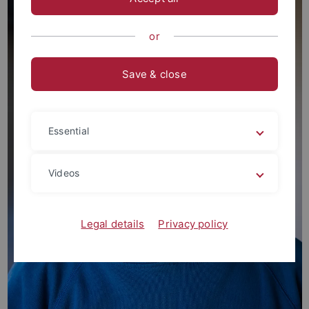
or
Save & close
Essential
Videos
Legal details
Privacy policy