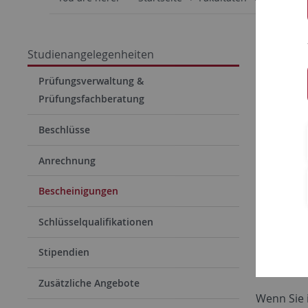
Besch
Studienangelegenheiten
Transcr
Prüfungsverwaltung &
Prüfungsfachberatung
Das Trans
ist auf de
Beschlüsse
Scheine
Anrechnung
Es werden
Bescheinigungen
oder für S
Leistungs
Schlüsselqualifikationen
Prüfungs
Stipendien
Für Studie
Zusätzliche Angebote
Wenn Sie 