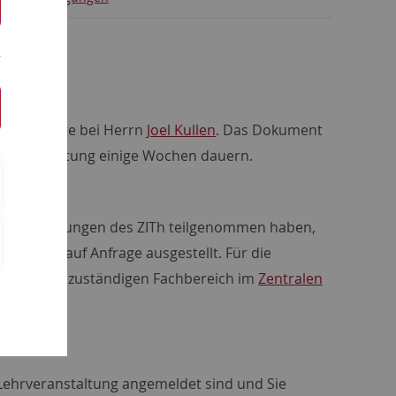
 auf Anfrage bei Herrn
Joel Kullen
. Das Dokument
 nach Auslastung einige Wochen dauern.
rveranstaltungen des ZITh teilgenommen haben,
 mussten, auf Anfrage ausgestellt. Für die
 Schein im zuständigen Fachbereich im
Zentralen
Lehrveranstaltung angemeldet sind und Sie