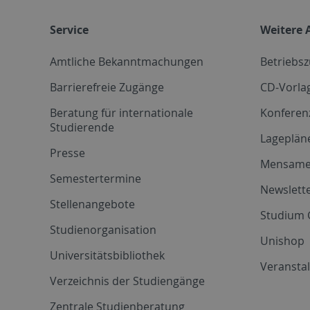
Service
Weitere 
Amtliche Bekanntmachungen
Betriebs
Barrierefreie Zugänge
CD-Vorla
Beratung für internationale
Konferen
Studierende
Lageplän
Presse
Mensam
Semestertermine
Newslette
Stellenangebote
Studium 
Studienorganisation
Unishop
Universitätsbibliothek
Veransta
Verzeichnis der Studiengänge
Zentrale Studienberatung