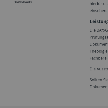
Downloads
hierfür d
einsehen.
Leistun
Die BAföG
Prüfungs
Dokument 
Theologie
Fachbere
Die Ausst
Sollten Si
Dokument