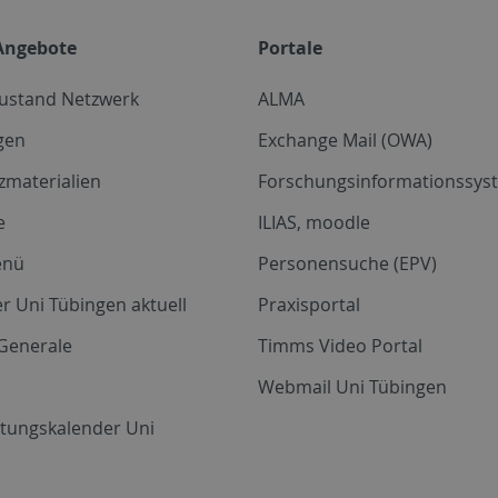
Angebote
Portale
zustand Netzwerk
ALMA
gen
Exchange Mail (OWA)
zmaterialien
Forschungsinformationssyst
e
ILIAS, moodle
enü
Personensuche (EPV)
r Uni Tübingen aktuell
Praxisportal
Generale
Timms Video Portal
Webmail Uni Tübingen
ltungskalender Uni