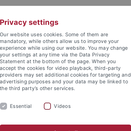
UNI A-Z
KONTAKT
Privacy settings
Our website uses cookies. Some of them are
mandatory, while others allow us to improve your
experience while using our website. You may change
your settings at any time via the Data Privacy
Theologie (ZITh)
Statement at the bottom of the page. When you
accept the cookies for video playback, third-party
providers may set additional cookies for targeting and
advertising purposes and your data may be linked to
the third party’s other services.
IUM
PROFESSUREN
FORSCHUNG
Essential
Videos
tudienangelegenheiten
Studienfachberatung
ür Islamische Theologie
Studium
Studienangelegenheiten