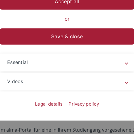
Accept all
or
einigungen
ipt of Records
Save & close
cript of Records - auch Notenspiegel genannt - erhalten Sie
utsch oder auf englisch erhältlich. Die Ausstellung kann je
Essential
 nur noch Scheine für fachfremde Studierende, die an Leh
Videos
tudierende, die eine Ersatzleistung für ein Modul erbringen
verbuchung des Scheines im alma-Portal müssten Sie Ihren
amt
vorlegen.
Legal details
Privacy policy
rende der Islamischen Theologie gilt:
im alma-Portal für eine in Ihrem Studiengang vorgesehene 